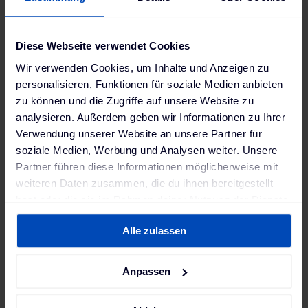
des Netzanschlusses sowie verschiedener
Parameter intelligent gesteuert.
Diese Webseite verwendet Cookies
Wir verwenden Cookies, um Inhalte und Anzeigen zu
personalisieren, Funktionen für soziale Medien anbieten
"Das Laden von Elektro-Trucks sowie -
zu können und die Zugriffe auf unsere Website zu
PKWs stellt für uns eine enorme
analysieren. Außerdem geben wir Informationen zu Ihrer
Herausforderung dar. Sowohl
Verwendung unserer Website an unsere Partner für
soziale Medien, Werbung und Analysen weiter. Unsere
Schnellladestationen als auch Wallboxen
Partner führen diese Informationen möglicherweise mit
müssen hinter einem Netzanschluss
weiteren Daten zusammen, die du ihnen bereitgestellt
optimiert betrieben werden. Dank der
hast oder die sie im Rahmen deiner Nutzung der Dienste
Zusammenarbeit mit unserem
gesammelt haben. Weitere Informationen findest du in
Alle zulassen
unserer
Datenschutzerklärung
und unserem
Ladelösungs-Partner The Mobility House
Impressum
.
ist es uns gelungen, einerseits diese
Anpassen
Herausforderung an unseren
Unternehmensstandorten zu meistern und