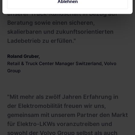
Ablehnen
andererseits auch die Anforderungen
unserer Truck-Kundschaft in Bezug auf
Beratung sowie einen sicheren,
skalierbaren und zukunftsorientierten
Ladebetrieb zu erfüllen."
Roland Gruber
,
Retail & Truck Center Manager Switzerland, Volvo
Group
"Mit mehr als zwölf Jahren Erfahrung in
der Elektromobilität freuen wir uns,
gemeinsam mit unserem Partner den Markt
für Elektro-LKWs voranzutreiben und
sowohl der Volvo Group selbst als auch