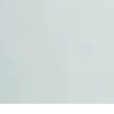
FR-CA
(
Français
)