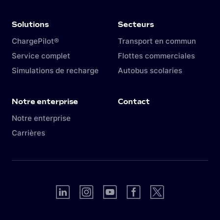
systèmes tiers via OCPP Proxy.
recharge.
Solutions
Secteurs
ChargePilot®
Transport en commun
Service complet
Flottes commerciales
Simulations de recharge
Autobus scolaries
Notre enterprise
Contact
Notre enterprise
Carrières