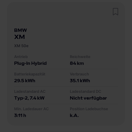
BMW
XM
XM 50e
Antrieb
Reichweite
Plug-In Hybrid
84
km
Batteriekapazität
Verbrauch
29.5
kWh
35.1
kWh
Ladestandard AC
Ladestandard DC
Typ-2
, 7.4 kW
Nicht verfügbar
Min. Ladedauer AC
Position Ladebuchse
3:11 h
k.A.