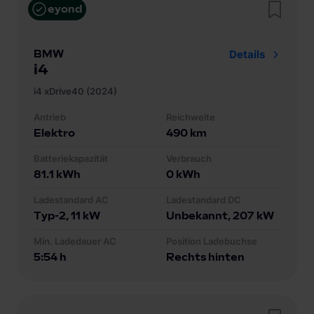
eyond
BMW
Details
i4
i4 xDrive40 (2024)
Antrieb
Reichweite
Elektro
490
km
Batteriekapazität
Verbrauch
81.1
kWh
0
kWh
Ladestandard AC
Ladestandard DC
Typ-2
, 11 kW
Unbekannt
, 207 kW
Min. Ladedauer AC
Position Ladebuchse
5:54 h
Rechts hinten