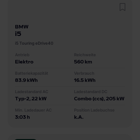
BMW
i5
i5 Touring eDrive40
Antrieb
Reichweite
Elektro
560
km
Batteriekapazität
Verbrauch
83.9
kWh
16.5
kWh
Ladestandard AC
Ladestandard DC
Typ-2
, 22 kW
Combo (ccs)
, 205 kW
Min. Ladedauer AC
Position Ladebuchse
3:03 h
k.A.