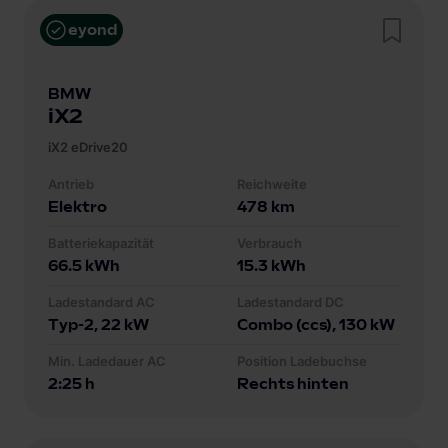
eyond
BMW
iX2
iX2 eDrive20
Antrieb
Reichweite
Elektro
478
km
Batteriekapazität
Verbrauch
66.5
kWh
15.3
kWh
Ladestandard AC
Ladestandard DC
Typ-2
, 22 kW
Combo (ccs)
, 130 kW
Min. Ladedauer AC
Position Ladebuchse
2:25 h
Rechts hinten