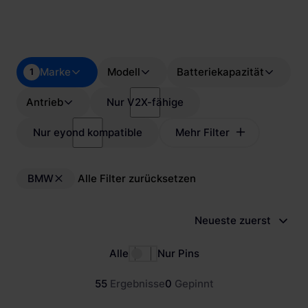
Marke
Modell
Batteriekapazität
1
Antrieb
Nur V2X-fähige
Nur eyond kompatible
Mehr Filter
BMW
Alle Filter zurücksetzen
Neueste zuerst
Alle
Nur Pins
55
Ergebnisse
0
Gepinnt