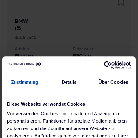
BMW
i5
i5 xDrive40
Antrieb
Reichweite
Elektro
530
km
Batteriekapazität
Verbrauch
83.9
kWh
17.5
kWh
Zustimmung
Details
Über Cookies
Ladestandard AC
Ladestandard DC
Typ-2
, 22 kW
Combo (ccs)
, 205 kW
Min. Ladedauer AC
Position Ladebuchse
Diese Webseite verwendet Cookies
3:03 h
Rechts hinten
Wir verwenden Cookies, um Inhalte und Anzeigen zu
personalisieren, Funktionen für soziale Medien anbieten
zu können und die Zugriffe auf unsere Website zu
analysieren. Außerdem geben wir Informationen zu Ihrer