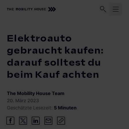
Unser Unternehmen
Geschäftskund:innen
Privatkund:
Startseite
Knowledge Center
Elektroauto gebraucht kaufen:
Elektroauto
Lösungen und Services
gebraucht kaufen:
darauf solltest du
Zuhause laden
Beratung, Planung und Installation
beim Kauf achten
Monitoring
Knowledge Center
Solarmanagement
Vehicle-to-Grid
The Mobility House Team
20. März 2023
Geschätzte Lesezeit:
5 Minuten