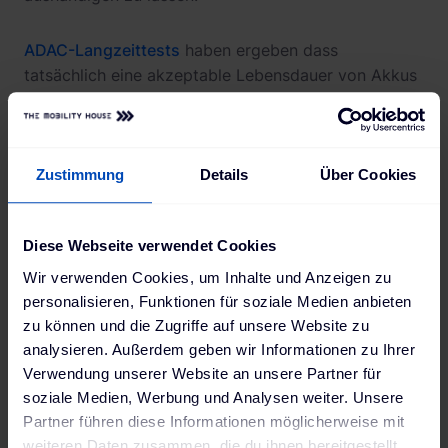
ADAC-Langzeittests
haben ergeben dass
tatsächlich eine akzeptable Lebensdauer von Akkus
erzielt werden kann. Beispielsweise beim BMW i3,
Baujahr 2014: Nach fünf Jahren und 100.000 km
betrug die Energiekapazität der Batterie immerhin
noch 86 %. In den meisten Fällen bleibt die
Zustimmung
Details
Über Cookies
Reichweite für Alltagsfahrten ausreichend.
Einige Hersteller geben Käufer:innen ein
Diese Webseite verwendet Cookies
Batteriezertifikat mit an die Hand: Beispielsweise
Wir verwenden Cookies, um Inhalte und Anzeigen zu
sichert das Batteriezertifikat von Mercedes-Benz
personalisieren, Funktionen für soziale Medien anbieten
die Leistungsfähigkeit der Batterie bei den
zu können und die Zugriffe auf unsere Website zu
vollelektrischen Fahrzeugen und kann beim
analysieren. Außerdem geben wir Informationen zu Ihrer
Gebrauchtwagenkauf mit angefordert werden.
Verwendung unserer Website an unsere Partner für
Für Verkäufer:innen von E-Autos gilt: Du solltest den
soziale Medien, Werbung und Analysen weiter. Unsere
Gesundheitszustand der Batterie ("State of health" =
Partner führen diese Informationen möglicherweise mit
SOH) möglichst genau kennen und nachweisen
weiteren Daten zusammen, die du ihnen bereitgestellt