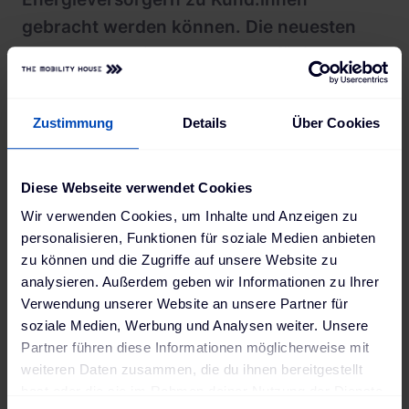
gebracht werden können. Die neuesten
Elektroautos sind schon V2G-fähig. Ich
freue mich darauf, diesen disruptiven
Wandel des Energieökosystems
Zustimmung
Details
Über Cookies
gemeinsam mit The Mobility House zu
gestalten und zu beschleunigen. Ein
Diese Webseite verwendet Cookies
großartiges Ziel, wie es der Gründer
Thomas Raffeiner von The Mobility House
Wir verwenden Cookies, um Inhalte und Anzeigen zu
personalisieren, Funktionen für soziale Medien anbieten
formuliert: am Ende werden die
zu können und die Zugriffe auf unsere Website zu
Elektroautos kostenlos und emissionsfrei
analysieren. Außerdem geben wir Informationen zu Ihrer
fahren."
Verwendung unserer Website an unsere Partner für
soziale Medien, Werbung und Analysen weiter. Unsere
Dr. Herbert Diess
Partner führen diese Informationen möglicherweise mit
weiteren Daten zusammen, die du ihnen bereitgestellt
hast oder die sie im Rahmen deiner Nutzung der Dienste