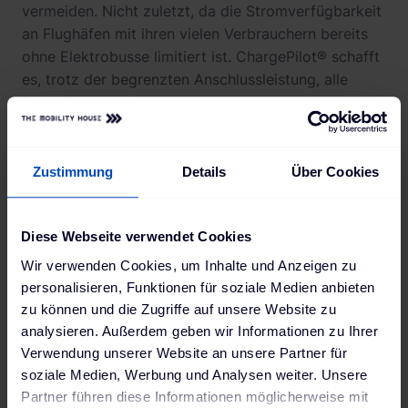
vermeiden. Nicht zuletzt, da die Stromverfügbarkeit
an Flughäfen mit ihren vielen Verbrauchern bereits
ohne Elektrobusse limitiert ist. ChargePilot® schafft
es, trotz der begrenzten Anschlussleistung, alle
Busse immer rechtzeitig vollzuladen, indem die
Ladevorgänge zeitlich gestaffelt oder parallelisiert
stattfinden. Dank umfangreicher Monitoring-
Funktionen hat der Betreiber dabei stets einen
Zustimmung
Details
Über Cookies
detaillierten Überblick über die Ladestände und den
Strombezug der einzelnen Fahrzeuge.
Diese Webseite verwendet Cookies
Wir verwenden Cookies, um Inhalte und Anzeigen zu
personalisieren, Funktionen für soziale Medien anbieten
"Am Hangar, wo die Busse geparkt und
zu können und die Zugriffe auf unsere Website zu
geladen werde, hatten wir laut der
analysieren. Außerdem geben wir Informationen zu Ihrer
Ausschreibung von Avinor nur 150 kW zur
Verwendung unserer Website an unsere Partner für
soziale Medien, Werbung und Analysen weiter. Unsere
Verfügung. Bei einer schnellen
Partner führen diese Informationen möglicherweise mit
Berechnung haben wir festgestellt, dass