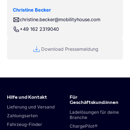
Christine Becker
christine.becker@mobilityhouse.com
+49 162 2319040
Download Pressemeldung
Hilfe und Kontakt
Für
Geschäftskund:innen
Lieferung und Versand
Ladelösungen für deine
Zahlungsarten
Branche
Fahrzeug-Finder
ChargePilot®