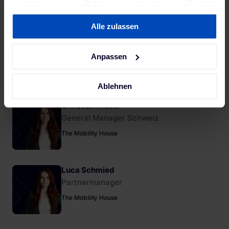
hast oder die sie im Rahmen deiner Nutzung der Dienste
gesammelt haben. Weitere Informationen findest du in
Alle zulassen
unserer
Datenschutzerklärung
und unserem
Impressum
.
Anpassen
Ablehnen
Christian Müller
General Manager Schweiz
The Mobility House
Luca Schmied
Partnermanager
The Mobility House