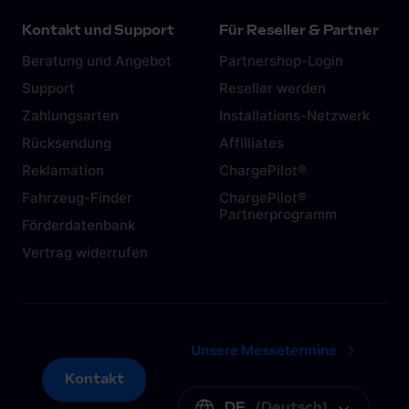
Kontakt und Support
Für Reseller & Partner
Beratung und Angebot
Partnershop-Login
Support
Reseller werden
Zahlungsarten
Installations-Netzwerk
Rücksendung
Affilliates
Reklamation
ChargePilot®
Fahrzeug-Finder
ChargePilot®
Partnerprogramm
Förderdatenbank
Vertrag widerrufen
Unsere Messetermine
Kontakt
Kontakt
DE
(
Deutsch
)