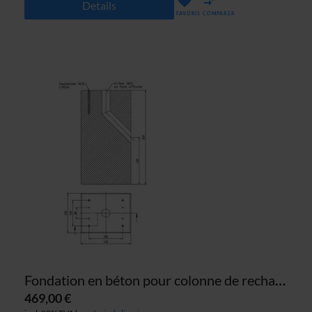
Details
FAVORIS
COMPARER
Fondation en béton pour colonne de recharge ABL eMC2
469,00 €