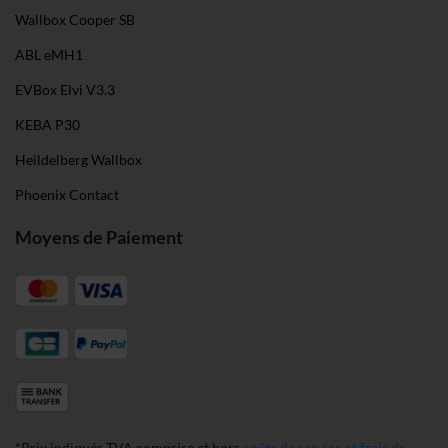
Wallbox Cooper SB
ABL eMH1
EVBox Elvi V3.3
KEBA P30
Heildelberg Wallbox
Phoenix Contact
Moyens de Paiement
*Prix indiqués TVA comprise et hors
coûts de service et frais de