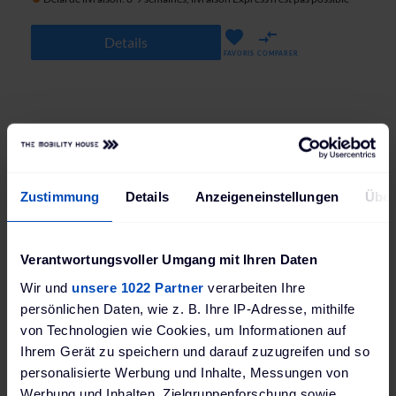
Details
FAVORIS
COMPARER
Zustimmung
Details
Anzeigeneinstellungen
Über
Verantwortungsvoller Umgang mit Ihren Daten
Wir und
unsere 1022 Partner
verarbeiten Ihre
persönlichen Daten, wie z. B. Ihre IP-Adresse, mithilfe
von Technologien wie Cookies, um Informationen auf
Ihrem Gerät zu speichern und darauf zuzugreifen und so
personalisierte Werbung und Inhalte, Messungen von
Plaque d'adaptation Wallbox pour le montage d'une deuxième Pulsar Plus sur le pied "Eiffel"
Werbung und Inhalten, Zielgruppenforschung sowie