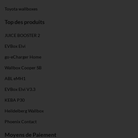
Toyota wallboxes
Top des produits
JUICE BOOSTER 2
EVBox Elvi
go-eCharger Home
Wallbox Cooper SB
ABL eMH1
EVBox Elvi V3.3
KEBA P30
Heildelberg Wallbox
Phoenix Contact
Moyens de Paiement