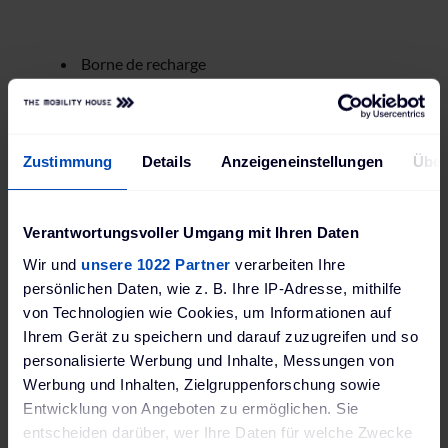
Borne de recharge
Manuel abrégé
Gabarit de perçage
Zustimmung
Details
Anzeigeneinstellungen
Über
Kit de montage
2 clés
Verantwortungsvoller Umgang mit Ihren Daten
Vous avez d’autres questions?
Wir und
unsere 1022 Partner
verarbeiten Ihre
persönlichen Daten, wie z. B. Ihre IP-Adresse, mithilfe
Vous trouverez toutes les informations relatives au
von Technologien wie Cookies, um Informationen auf
chargement de votre véhicule électrique
dans notre
Ihrem Gerät zu speichern und darauf zuzugreifen und so
guide (en anglais)
, par exemple les paramètres à
personalisierte Werbung und Inhalte, Messungen von
prendre en compte lors de l’achat et de l’installation
Werbung und Inhalten, Zielgruppenforschung sowie
d’une borne de recharge.
Entwicklung von Angeboten zu ermöglichen. Sie
entscheiden darüber, wer Ihre Daten für welche Zwecke