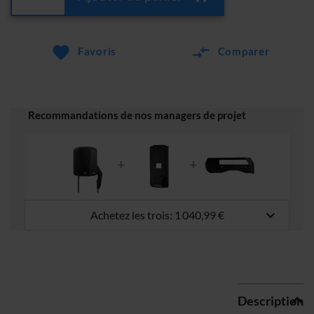
Favoris
Comparer
Recommandations de nos managers de projet
keyboard_arrow_down
Achetez les trois:
1 040,99 €
Description