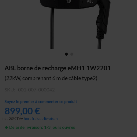
Skip
ABL borne de recharge eMH1 1W2201
to
(22kW, comprenant 6 m de câble type2)
the
beginning
SKU
001-007-000042
of
the
Soyez le premier à commenter ce produit
images
899,00 €
gallery
incl. 20% TVA
hors frais de livraison
Délai de livraison: 1-3 jours ouvrés