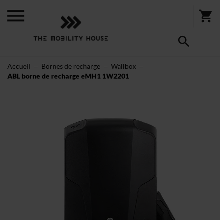
Accueil
Bornes de recharge
Wallbox
ABL borne de recharge eMH1 1W2201
Skip
to
the
end
of
the
images
gallery