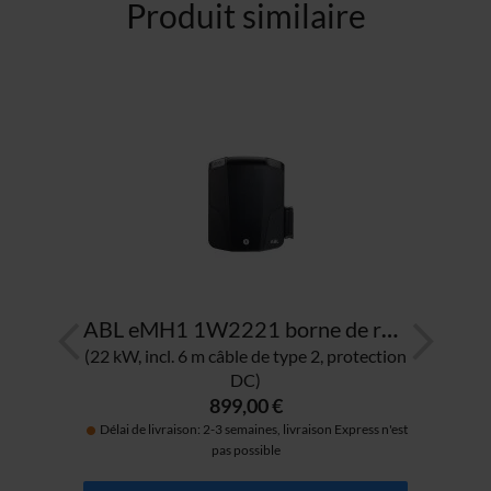
Produit similaire
harge eMH1 1W110
ABL eMH1 1W2221 borne de recharge
)
(22 kW, incl. 6 m câble de type 2, protection
DC)
899,00 €
'est
Délai de livraison: 2-3 semaines, livraison Express n'est
pas possible