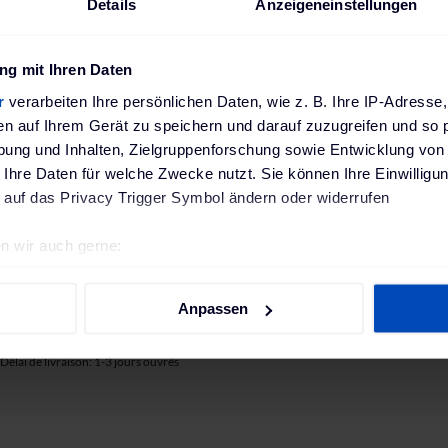
Details
Anzeigeneinstellungen
g mit Ihren Daten
r
verarbeiten Ihre persönlichen Daten, wie z. B. Ihre IP-Adresse,
en auf Ihrem Gerät zu speichern und darauf zuzugreifen und so 
ung und Inhalten, Zielgruppenforschung sowie Entwicklung von
 Ihre Daten für welche Zwecke nutzt. Sie können Ihre Einwilligun
 auf das Privacy Trigger Symbol ändern oder widerrufen
Système de gestion de l'énergie solaire SMARTFOX PRO 2
ansformateur de courant 80A
509,00 €
n wir auch gerne:
inclus)
re geografische Lage erfassen, welche bis auf einige Meter gen
incl. 20% TVA
939,01 €
es Scannen nach bestimmten Merkmalen (Fingerprinting) identifi
Délai de livraison: 1-3 
Anpassen
ie Ihre persönlichen Daten verarbeitet werden, und legen Sie I
incl. 20% TVA
Délai de livraison: 1-3 jours ouvrés
nhalte und Anzeigen zu personalisieren, Funktionen für soziale
Website zu analysieren. Außerdem geben wir Informationen zu I
r soziale Medien, Werbung und Analysen weiter. Unsere Partner