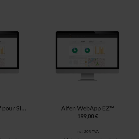
Alfen WebApp EZ™ pour SIM (1 année)
Alfen WebApp EZ™
199,00 €
incl. 20% TVA