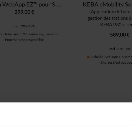
Alfen WebApp EZ™ pour SIM (3 ans)
299,00 €
(Application de bure
gestion des stations d
KEBA P30 x-ser
incl. 20% TVA
589,00 €
ai de livraison: 2-3 semaines, livraison
Express n'est pas possible
incl. 20% TVA
Délai de livraison: 4-5 sema
Express n'est pas pos