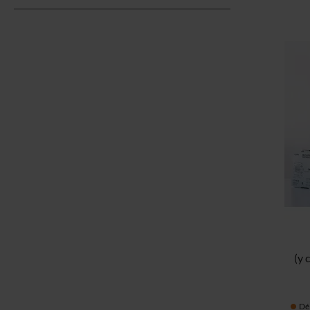
(y 
Dél