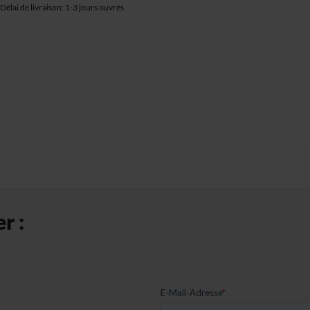
Délai de livraison: 1-3 jours ouvrés
r :