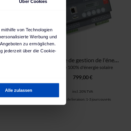
Über Cookies
 mithilfe von Technologien
personalisierte Werbung und
 Angeboten zu ermöglichen.
g jederzeit über die Cookie-
ABL Système de gestion de l'énergie EMSHOME
Système de gestion de l'énergie solaire SMARTFOX PRO
Charge 100% d'énergie solaire
799,00 €
au sein können
zieren
jours ouvrés
Alle zulassen
incl. 20% TVA
hre Präferenzen im
Abschnitt
Délai de livraison: 1-3 jours ouvrés
 Medien anbieten zu können
hrer Verwendung unserer
 führen diese Informationen