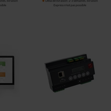
ines, livraison
Délai de livraison: 2-3 semaines, livraison
sible
Express n'est pas possible