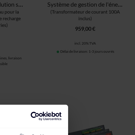
KEBA eMobility Solution small pour les hôtels et les entreprises
Système de gestion de l'énergie solaire SMARTFOX PRO 2
au pour la
(Transformateur de courant 100A
e recharge
inclus)
ies)
959,00 €
incl. 20% TVA
Délai de livraison: 1-3 jours ouvrés
ines, livraison
sible