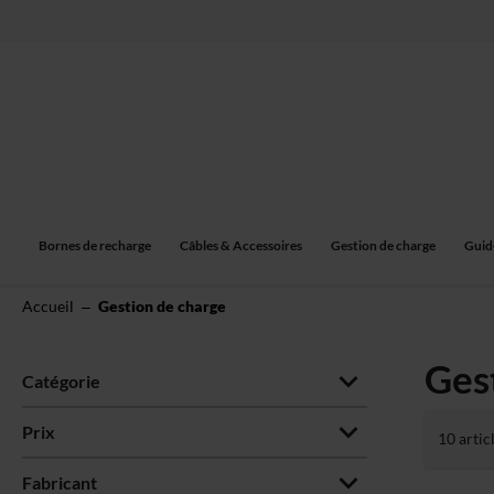
Allez
au
contenu
Bornes de recharge
Câbles & Accessoires
Gestion de charge
Guid
Accueil
Gestion de charge
Ges
Catégorie
Prix
10
artic
Fabricant