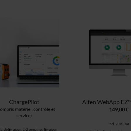
ChargePilot
compris matériel, contrôle et
149,00 €
service)
incl. 20% TVA
ai de livraison: 1-2 semaines, livraison