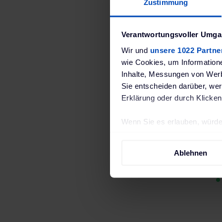
Zustimmung
Verantwortungsvoller Umgan
Wir und
unsere 1022 Partne
wie Cookies, um Information
Inhalte, Messungen von Werb
Sie entscheiden darüber, wer
Erklärung oder durch Klicken
(Tr
Wenn Sie es erlauben, würde
Informationen über Ih
Ihr Gerät durch aktiv
Ablehnen
Erfahren Sie mehr darüber, w
Einzelheiten
fest.
Wir verwenden Cookies, um I
und die Zugriffe auf unsere 
Website an unsere Partner fü