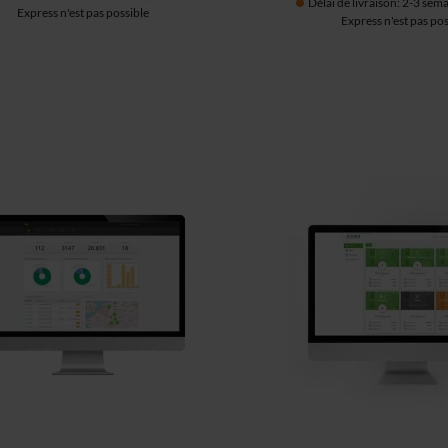
Délai de livraison: 2-3 sema
Express n'est pas possible
Express n'est pas pos