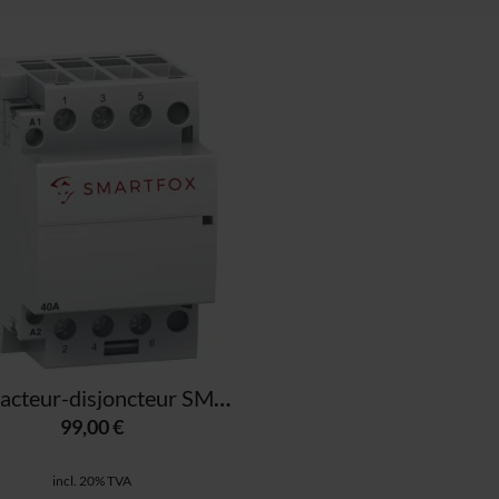
 Daten zusammen, die du ihnen bereitgestellt hast oder die sie
. Weitere Informationen findest du in unserer
Datenschutzerkl
Contacteur-disjoncteur SMARTFOX pour commutation monophasée/triphasée (40 A)
99,00 €
incl. 20% TVA