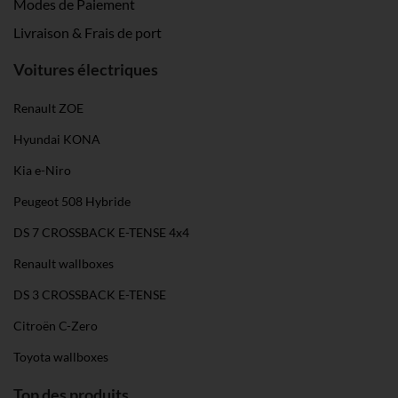
Modes de Paiement
gesammelt haben. Weitere Informationen findest du in
Livraison & Frais de port
unserer
Datenschutzerklärung
und unserem
Impressum
.
Voitures électriques
Renault ZOE
Hyundai KONA
Kia e-Niro
Peugeot 508 Hybride
DS 7 CROSSBACK E-TENSE 4x4
Renault wallboxes
DS 3 CROSSBACK E-TENSE
Citroën C-Zero
Toyota wallboxes
Top des produits