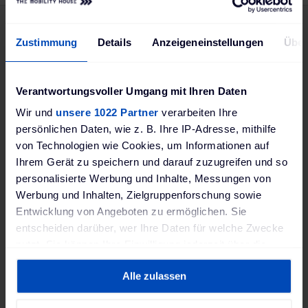
Abonnez-vous à notre
Zustimmung
Details
Anzeigeneinstellungen
Über
newsletter :
Verantwortungsvoller Umgang mit Ihren Daten
Wir und
unsere 1022 Partner
verarbeiten Ihre
persönlichen Daten, wie z. B. Ihre IP-Adresse, mithilfe
Offres de réduction et nouveaux produits
von Technologien wie Cookies, um Informationen auf
Tendances et nouveaux développements
Ihrem Gerät zu speichern und darauf zuzugreifen und so
dans le secteur de l'énergie
personalisierte Werbung und Inhalte, Messungen von
Werbung und Inhalten, Zielgruppenforschung sowie
Conseils sur le chargement des véhicules
Entwicklung von Angeboten zu ermöglichen. Sie
électriques
entscheiden darüber, wer Ihre Daten für welche Zwecke
nutzt. Sie können Ihre Einwilligung jederzeit über die
Cookie-Erklärung oder durch Klicken auf das Privacy
Alle zulassen
Trigger Symbol ändern oder widerrufen