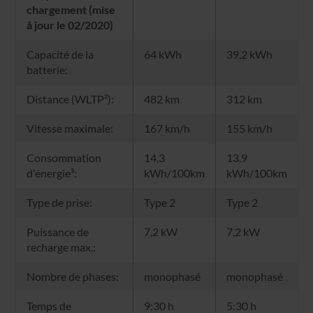
chargement (mise
à jour le 02/2020)
Capacité de la
64 kWh
39,2 kWh
batterie:
Distance (WLTP²):
482 km
312 km
Vitesse maximale:
167 km/h
155 km/h
Consommation
14,3
13,9
d'énergie³:
kWh/100km
kWh/100km
Type de prise:
Type 2
Type 2
Puissance de
7,2 kW
7,2 kW
recharge max.:
Nombre de phases:
monophasé
monophasé
Temps de
9:30 h
5:30 h