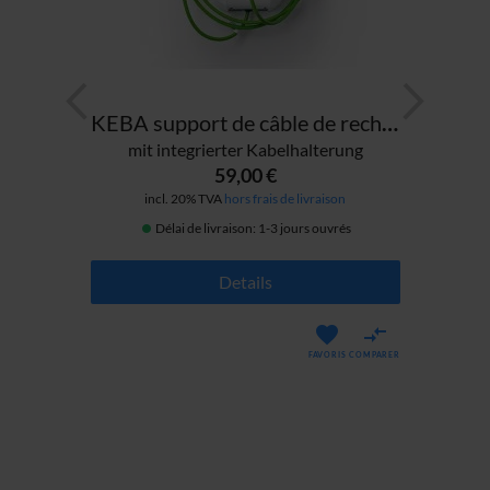
Socle de prise de charge en bois de port
KEBA support de câble de recharge en haut
e)
mit integrierter Kabelhalterung
59,00 €
incl. 20% TVA
hors frais de livraison
ress
Délai de livraison: 1-3 jours ouvrés
Details
FAVORIS
COMPARER
ARER