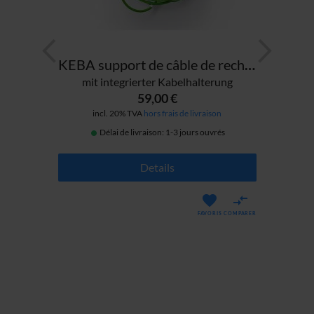
Socle de prise de charge en bois de port
KEBA support de câble de recharge en haut
e)
mit integrierter Kabelhalterung
59,00 €
incl. 20% TVA
hors frais de livraison
ress
Délai de livraison: 1-3 jours ouvrés
Details
FAVORIS
COMPARER
ARER