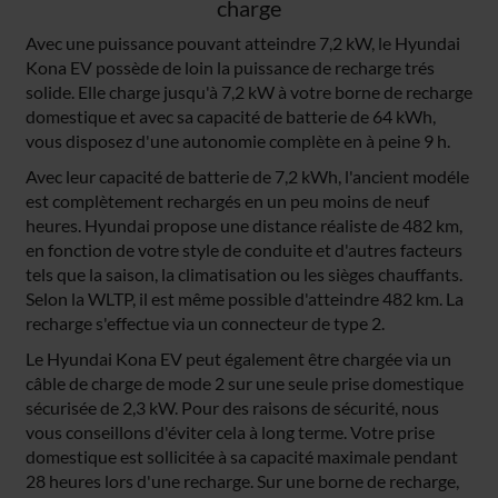
charge
analysieren. Außerdem geben wir Informationen zu Ihrer
Avec une puissance pouvant atteindre 7,2 kW, le Hyundai
Verwendung unserer Website an unsere Partner für
Kona EV possède de loin la puissance de recharge trés
soziale Medien, Werbung und Analysen weiter. Unsere
solide. Elle charge jusqu'à 7,2 kW à votre borne de recharge
Partner führen diese Informationen möglicherweise mit
domestique et avec sa capacité de batterie de 64 kWh,
weiteren Daten zusammen, die du ihnen bereitgestellt
vous disposez d'une autonomie complète en à peine 9 h.
hast oder die sie im Rahmen deiner Nutzung der Dienste
Avec leur capacité de batterie de 7,2 kWh, l'ancient modéle
gesammelt haben. Weitere Informationen findest du in
est complètement rechargés en un peu moins de neuf
unserer
Datenschutzerklärung
und unserem
heures. Hyundai propose une distance réaliste de 482 km,
Impressum
.
en fonction de votre style de conduite et d'autres facteurs
tels que la saison, la climatisation ou les sièges chauffants.
Selon la WLTP, il est même possible d'atteindre 482 km. La
recharge s'effectue via un connecteur de type 2.
Le Hyundai Kona EV peut également être chargée via un
câble de charge de mode 2 sur une seule prise domestique
sécurisée de 2,3 kW. Pour des raisons de sécurité, nous
vous conseillons d'éviter cela à long terme. Votre prise
domestique est sollicitée à sa capacité maximale pendant
28 heures lors d'une recharge. Sur une borne de recharge,