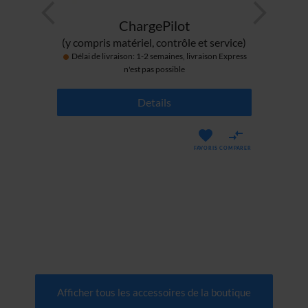
compteur d’énergie 100000193
ChargePilot
(y compris matériel, contrôle et service)
Délai de livraison: 1-2 semaines, livraison Express
n'est pas possible
ress
Details
FAVORIS
COMPARER
ARER
Afficher tous les accessoires de la boutique