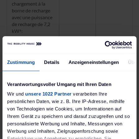
chargement à la
borne de recharge
avec une puissance
de recharge de 7,2
kW⁴:
Distance aprés une
45 km
45 km
heure de charger
avec 7,2 kW⁴:
Zustimmung
Details
Anzeigeneinstellungen
Über
Temps de
28 h
17 h
chargement sur une
prise de courant
Verantwortungsvoller Umgang mit Ihren Daten
domestique
Wir und
unsere 1022 Partner
verarbeiten Ihre
standard (2,3 kW)⁴:
persönlichen Daten, wie z. B. Ihre IP-Adresse, mithilfe
von Technologien wie Cookies, um Informationen auf
Source: ¹
Hyundai Motor France
²
Procédure d'essai WLTP
Ihrem Gerät zu speichern und darauf zuzugreifen und so
(Worldwide harmonised Light vehicle Test Procedure) pour
personalisierte Werbung und Inhalte, Messungen von
mesurer la consommation de carburant et les émissions de
Werbung und Inhalten, Zielgruppenforschung sowie
CO2 ³ Consommation d'énergie (combinée) ⁴ Les temps de
Entwicklung von Angeboten zu ermöglichen. Sie