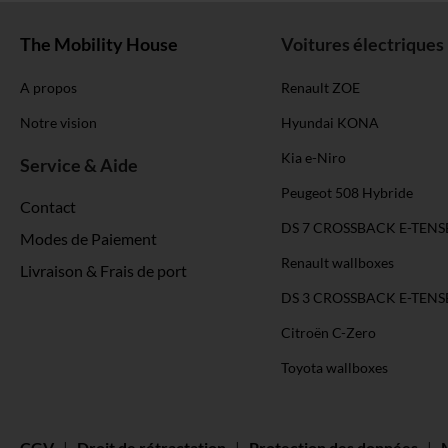
The Mobility House
Voitures électriques
A propos
Renault ZOE
Notre vision
Hyundai KONA
Kia e-Niro
Service & Aide
Peugeot 508 Hybride
Contact
DS 7 CROSSBACK E-TENS
Modes de Paiement
Renault wallboxes
Livraison & Frais de port
DS 3 CROSSBACK E-TENS
Citroën C-Zero
Toyota wallboxes
CGV
|
Droit de rétractation
|
Protection des données
|