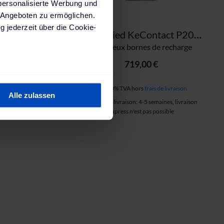
personalisierte Werbung und
 Angeboten zu ermöglichen.
g jederzeit über die Cookie-
KEBA pied KeContact P20/30
KEBA pied KeContact P20/30 (triangle)
 recharge
pour deux bornes de recharge
719,00 €
au sein können
e livraison
incl. 20% TVA hors
frais de livraison
zieren
Alle zulassen
ines, livraison
Délai de livraison: 4-5 semaines, livraison
hre Präferenzen im
Abschnitt
sible
Express n'est pas possible
 Medien anbieten zu können
hrer Verwendung unserer
 führen diese Informationen
 im Rahmen deiner Nutzung
ärung
und unserem