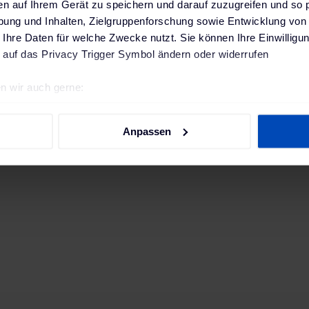
en auf Ihrem Gerät zu speichern und darauf zuzugreifen und so 
ung und Inhalten, Zielgruppenforschung sowie Entwicklung von
 Ihre Daten für welche Zwecke nutzt. Sie können Ihre Einwilligun
Pied pour la borne de recharge KEBA P20 / P30 (Outdoor)
 auf das Privacy Trigger Symbol ändern oder widerrufen
für eine Wallbox
pour deux bornes de
539,00 €
608,99 €
n wir auch gerne:
re geografische Lage erfassen, welche bis auf einige Meter gen
ncl. 20% TVA hors
frais de livraison
incl. 20% TVA hors
frais d
es Scannen nach bestimmten Merkmalen (Fingerprinting) identifi
Anpassen
i de livraison: 10-11 semaines, livraison
Délai de livraison: 4-5 sema
ie Ihre persönlichen Daten verarbeitet werden, und legen Sie I
Express n'est pas possible
Express n'est pas pos
nhalte und Anzeigen zu personalisieren, Funktionen für soziale
Website zu analysieren. Außerdem geben wir Informationen zu I
r soziale Medien, Werbung und Analysen weiter. Unsere Partner
 Daten zusammen, die du ihnen bereitgestellt hast oder die sie
. Weitere Informationen findest du in unserer
Datenschutzerkl