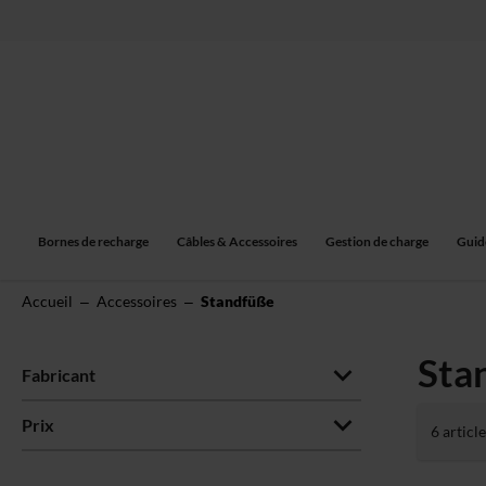
Allez
au
contenu
Bornes de recharge
Câbles & Accessoires
Gestion de charge
Guid
Accueil
Accessoires
Standfüße
Sta
Fabricant
Prix
6
article