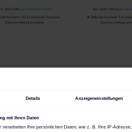
ncl. 20% TVA
hors frais de livraison
incl. 20% TVA hors
frais d
i de livraison: 10-11 semaines, livraison
Délai de livraison: 5-6 sema
Express n'est pas possible
Express n'est pas pos
Details
Anzeigeneinstellungen
g mit Ihren Daten
r
verarbeiten Ihre persönlichen Daten, wie z. B. Ihre IP-Adresse,