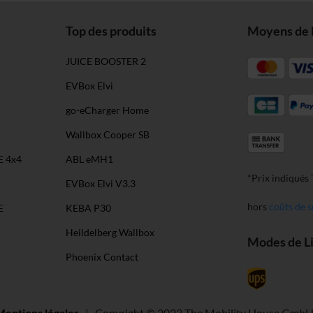
Top des produits
Moyens de 
JUICE BOOSTER 2
EVBox Elvi
go-eCharger Home
Wallbox Cooper SB
E 4x4
ABL eMH1
*Prix indiqués
EVBox Elvi V3.3
hors
coûts de s
E
KEBA P30
Heildelberg Wallbox
Modes de L
Phoenix Contact
Mentions légales
| Copyright © 2023 The Mobility House Gmb