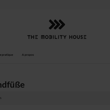
e pratique
A propos
ndfüße
s