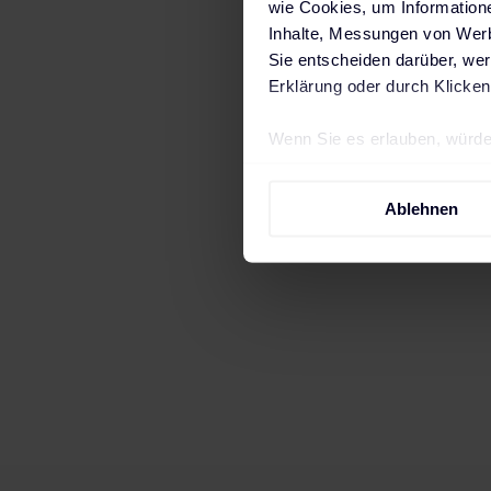
wie Cookies, um Information
Inhalte, Messungen von Werb
Sie entscheiden darüber, wer
Erklärung oder durch Klicken
Wenn Sie es erlauben, würde
Informationen über Ih
i
Ihr Gerät durch aktiv
Ablehnen
Déla
Erfahren Sie mehr darüber, w
Einzelheiten
fest.
Wir verwenden Cookies, um I
und die Zugriffe auf unsere 
Website an unsere Partner fü
möglicherweise mit weiteren
der Dienste gesammelt haben
Impressum
.