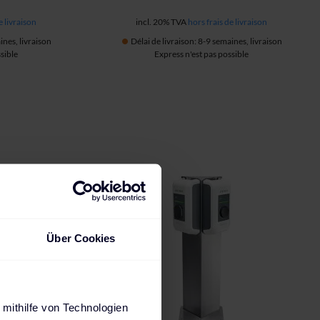
e livraison
incl. 20% TVA
hors frais de livraison
ines, livraison
Délai de livraison: 8-9 semaines, livraison
sible
Express n'est pas possible
Über Cookies
 mithilfe von Technologien