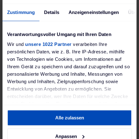
Zustimmung
Details
Anzeigeneinstellungen
Über
Webasto
Verantwortungsvoller Umgang mit Ihren Daten
Avec la borne de recharge PURE, Webasto se concentre
sur l'essentiel : la recharge de votre véhicule électrique,
Wir und
unsere 1022 Partner
verarbeiten Ihre
et ce, à un bon rapport qualité/prix. Le résultat : une
persönlichen Daten, wie z. B. Ihre IP-Adresse, mithilfe
borne de recharge de bonne qualité, dotée de détails
von Technologien wie Cookies, um Informationen auf
astucieux, qui s'avère très facile à utiliser tout en restant
Ihrem Gerät zu speichern und darauf zuzugreifen und so
abordable. L'idéal pour faire ses premiers pas dans la
mobilité électrique.
personalisierte Werbung und Inhalte, Messungen von
Werbung und Inhalten, Zielgruppenforschung sowie
Vers les produits
Entwicklung von Angeboten zu ermöglichen. Sie
entscheiden darüber, wer Ihre Daten für welche Zwecke
nutzt. Sie können Ihre Einwilligung jederzeit über die
Cookie-Erklärung oder durch Klicken auf das Privacy
Alle zulassen
Trigger Symbol ändern oder widerrufen
Wenn Sie es erlauben, würden wir auch gerne:
Anpassen