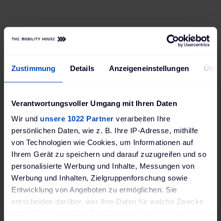
Zustimmung
Details
Anzeigeneinstellungen
Über
Abonnez-vous à notre
Verantwortungsvoller Umgang mit Ihren Daten
newsletter :
Wir und
unsere 1022 Partner
verarbeiten Ihre
persönlichen Daten, wie z. B. Ihre IP-Adresse, mithilfe
von Technologien wie Cookies, um Informationen auf
Ihrem Gerät zu speichern und darauf zuzugreifen und so
personalisierte Werbung und Inhalte, Messungen von
Offres de réduction et nouveaux produits
Werbung und Inhalten, Zielgruppenforschung sowie
Tendances et nouveaux développements
Entwicklung von Angeboten zu ermöglichen. Sie
dans le secteur de l'énergie
entscheiden darüber, wer Ihre Daten für welche Zwecke
nutzt. Sie können Ihre Einwilligung jederzeit über die
Conseils sur le chargement des véhicules