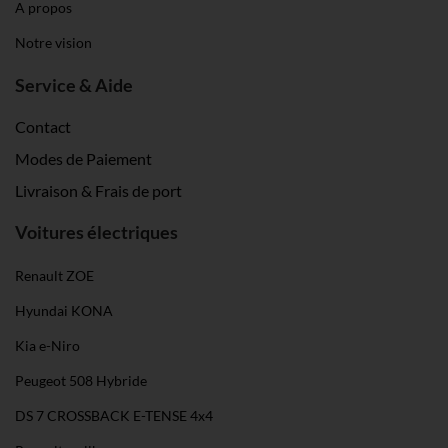
A propos
Partner führen diese Informationen möglicherweise mit
Notre vision
weiteren Daten zusammen, die du ihnen bereitgestellt
hast oder die sie im Rahmen deiner Nutzung der Dienste
Service & Aide
gesammelt haben. Weitere Informationen findest du in
unserer
Datenschutzerklärung
und unserem
Contact
Impressum
.
Modes de Paiement
Livraison & Frais de port
Voitures électriques
Renault ZOE
Hyundai KONA
Kia e-Niro
Peugeot 508 Hybride
DS 7 CROSSBACK E-TENSE 4x4