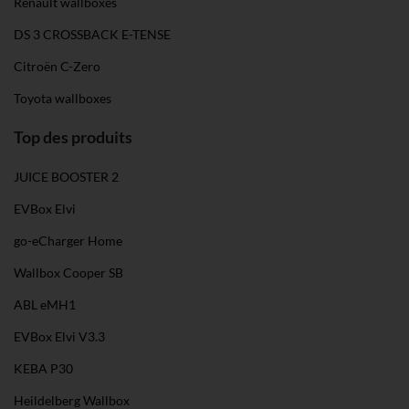
Renault wallboxes
DS 3 CROSSBACK E-TENSE
Citroën C-Zero
Toyota wallboxes
Top des produits
JUICE BOOSTER 2
EVBox Elvi
go-eCharger Home
Wallbox Cooper SB
ABL eMH1
EVBox Elvi V3.3
KEBA P30
Heildelberg Wallbox