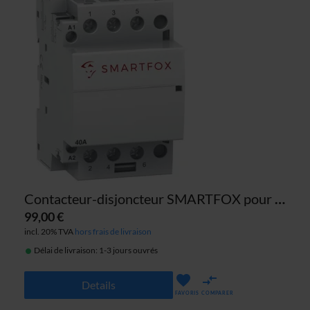
Contacteur-disjoncteur SMARTFOX pour commutation monophasée/triphasée (40 A)
99,00 €
incl. 20% TVA
hors frais de livraison
Délai de livraison: 1-3 jours ouvrés
Details
FAVORIS
COMPARER