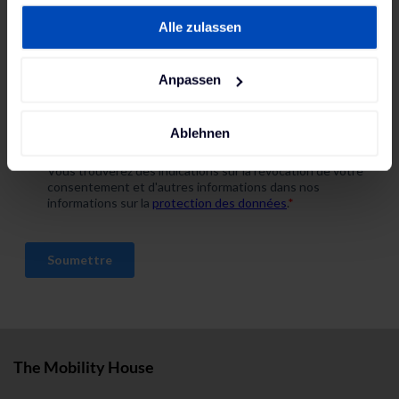
Cookie-Erklärung oder durch Klicken auf das Privacy
électriques
Alle zulassen
Trigger Symbol ändern oder widerrufen
Wenn Sie es erlauben, würden wir auch gerne:
Anpassen
Informationen über Ihre geografische Lage
erfassen, welche bis auf einige Meter genau sein
Ablehnen
können
Ihr Gerät durch aktives Scannen nach
bestimmten Merkmalen (Fingerprinting) identifizieren
Erfahren Sie mehr darüber, wie Ihre persönlichen Daten
verarbeitet werden, und legen Sie Ihre Präferenzen im
Abschnitt Einzelheiten
fest.
Wir verwenden Cookies, um Inhalte und Anzeigen zu
personalisieren, Funktionen für soziale Medien anbieten
zu können und die Zugriffe auf unsere Website zu
analysieren. Außerdem geben wir Informationen zu Ihrer
The Mobility House
Verwendung unserer Website an unsere Partner für
soziale Medien, Werbung und Analysen weiter. Unsere