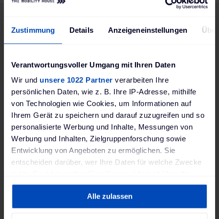
Abonnez-vous à notre
Zustimmung
Details
Anzeigeneinstellungen
Über
newsletter :
Verantwortungsvoller Umgang mit Ihren Daten
Wir und
unsere 1022 Partner
verarbeiten Ihre
persönlichen Daten, wie z. B. Ihre IP-Adresse, mithilfe
Offres de réduction et nouveaux produits
von Technologien wie Cookies, um Informationen auf
Tendances et nouveaux développements
Ihrem Gerät zu speichern und darauf zuzugreifen und so
dans le secteur de l'énergie
personalisierte Werbung und Inhalte, Messungen von
Werbung und Inhalten, Zielgruppenforschung sowie
Conseils sur le chargement des véhicules
Entwicklung von Angeboten zu ermöglichen. Sie
électriques
entscheiden darüber, wer Ihre Daten für welche Zwecke
nutzt. Sie können Ihre Einwilligung jederzeit über die
Cookie-Erklärung oder durch Klicken auf das Privacy
Alle zulassen
Trigger Symbol ändern oder widerrufen