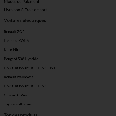
Modes de Paiement
gesammelt haben. Weitere Informationen findest du in
Livraison & Frais de port
unserer
Datenschutzerklärung
und unserem
Impressum
.
Voitures électriques
Renault ZOE
Hyundai KONA
Kia e-Niro
Peugeot 508 Hybride
DS 7 CROSSBACK E-TENSE 4x4
Renault wallboxes
DS 3 CROSSBACK E-TENSE
Citroën C-Zero
Toyota wallboxes
Top des produits