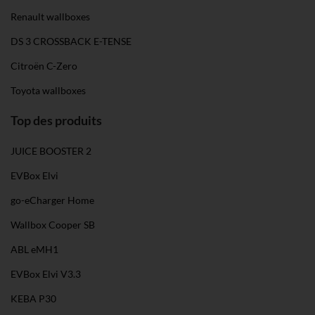
soziale Medien, Werbung und Analysen weiter. Unsere
Renault wallboxes
Partner führen diese Informationen möglicherweise mit
weiteren Daten zusammen, die du ihnen bereitgestellt
DS 3 CROSSBACK E-TENSE
hast oder die sie im Rahmen deiner Nutzung der Dienste
Citroën C-Zero
gesammelt haben. Weitere Informationen findest du in
Toyota wallboxes
unserer
Datenschutzerklärung
und unserem
Impressum
.
Top des produits
JUICE BOOSTER 2
EVBox Elvi
go-eCharger Home
Wallbox Cooper SB
ABL eMH1
EVBox Elvi V3.3
KEBA P30