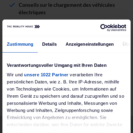
Conseils sur le chargement des véhicules
électriques
Zustimmung
Details
Anzeigeneinstellungen
Über
Verantwortungsvoller Umgang mit Ihren Daten
Wir und
unsere 1022 Partner
verarbeiten Ihre
persönlichen Daten, wie z. B. Ihre IP-Adresse, mithilfe
von Technologien wie Cookies, um Informationen auf
Ihrem Gerät zu speichern und darauf zuzugreifen und so
personalisierte Werbung und Inhalte, Messungen von
Werbung und Inhalten, Zielgruppenforschung sowie
Entwicklung von Angeboten zu ermöglichen. Sie
entscheiden darüber, wer Ihre Daten für welche Zwecke
The Mobility House
nutzt. Sie können Ihre Einwilligung jederzeit über die