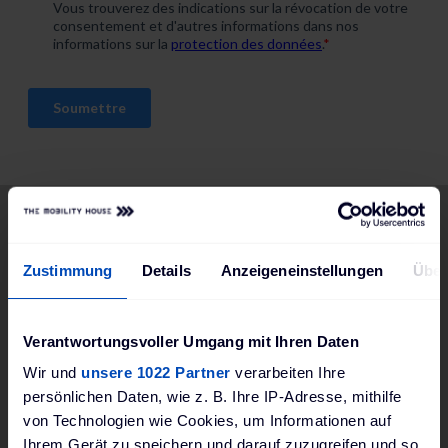
The Mobility House
Zustimmung
Details
Anzeigeneinstellungen
Über
A propos
Notre vision
Verantwortungsvoller Umgang mit Ihren Daten
Service & Aide
Wir und
unsere 1022 Partner
verarbeiten Ihre
Contact
persönlichen Daten, wie z. B. Ihre IP-Adresse, mithilfe
von Technologien wie Cookies, um Informationen auf
Modes de Paiement
Ihrem Gerät zu speichern und darauf zuzugreifen und so