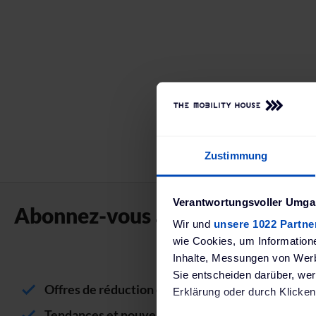
Zustimmung
Verantwortungsvoller Umgan
Abonnez-vous à notre newslette
Wir und
unsere 1022 Partne
wie Cookies, um Information
Inhalte, Messungen von Werb
Sie entscheiden darüber, wer
Offres de réduction et nouveaux produits
Erklärung oder durch Klicken
Tendances et nouveaux développements dans le s