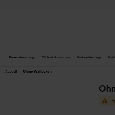
Allez
au
contenu
Bornes de recharge
Câbles & Accessoires
Gestion de charge
Guid
Accueil
Ohme Wallboxen
Ohm
Imp