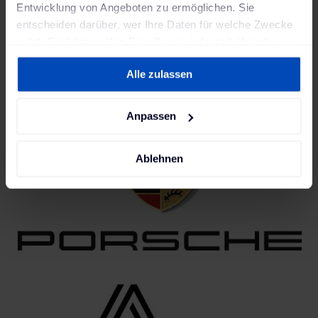
Entwicklung von Angeboten zu ermöglichen. Sie
entscheiden darüber, wer Ihre Daten für welche Zwecke
nutzt. Sie können Ihre Einwilligung jederzeit über die
Cookie-Erklärung oder durch Klicken auf das Privacy
Alle zulassen
Trigger Symbol ändern oder widerrufen
Wenn Sie es erlauben, würden wir auch gerne:
Anpassen
Informationen über Ihre geografische Lage
erfassen, welche bis auf einige Meter genau sein
Ablehnen
können
Ihr Gerät durch aktives Scannen nach
bestimmten Merkmalen (Fingerprinting) identifizieren
Erfahren Sie mehr darüber, wie Ihre persönlichen Daten
verarbeitet werden, und legen Sie Ihre Präferenzen im
Abschnitt Einzelheiten
fest.
Wir verwenden Cookies, um Inhalte und Anzeigen zu
personalisieren, Funktionen für soziale Medien anbieten