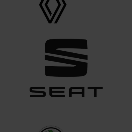
zu können und die Zugriffe auf unsere Website zu
analysieren. Außerdem geben wir Informationen zu Ihrer
Verwendung unserer Website an unsere Partner für
soziale Medien, Werbung und Analysen weiter. Unsere
Partner führen diese Informationen möglicherweise mit
weiteren Daten zusammen, die du ihnen bereitgestellt
hast oder die sie im Rahmen deiner Nutzung der Dienste
gesammelt haben. Weitere Informationen findest du in
unserer
Datenschutzerklärung
und unserem
Impressum
.