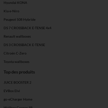
Hyundai KONA
Kia e-Niro
Peugeot 508 Hybride
DS 7 CROSSBACK E-TENSE 4x4
Renault wallboxes
DS 3 CROSSBACK E-TENSE
Citroën C-Zero
Toyota wallboxes
Top des produits
JUICE BOOSTER 2
EVBox Elvi
go-eCharger Home
Wallbox Cooper SB