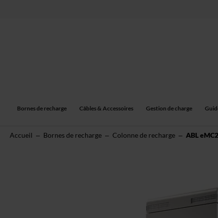
Allez
au
contenu
Bornes de recharge
Câbles & Accessoires
Gestion de charge
Guid
Accueil
Bornes de recharge
Colonne de recharge
ABL eMC2 
Skip
to
the
end
of
the