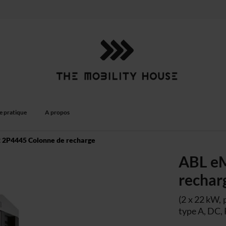
e pratique
A propos
2P4445 Colonne de recharge
ABL e
rechar
(2 x 22 kW, 
type A, DC, 