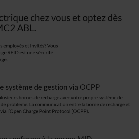
ctrique chez vous et optez dès
eMC2 ABL.
os employés et invités? Vous
lage RFID est une sécurité
rge.
e système de gestion via OCPP
plusieurs bornes de recharge avec votre propre système de
e problème. La communication entre la borne de recharge et
e via l’Open Charge Point Protocol (OCPP).
ue conforme à la norme MID