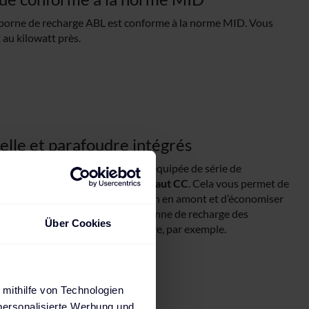
borne de recharge ABL est conforme à la norme MID. Vous
 au kilowatt près.
elle et parafoudre intégrés
 la colonne de recharge eMC2 est équipée de série de
s avec capteur de courant de défaut CC
. Cela vous permet de
rs différentiels dans l’installation en amont et d’économiser
leurs, le parafoudre protège la colonne de recharge des
Über Cookies
vent être provoquées par la foudre, par exemple.
e
 mithilfe von Technologien
personalisierte Werbung und