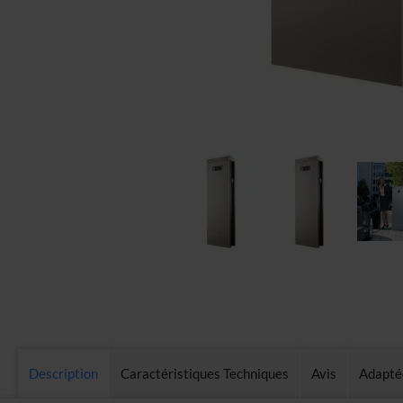
Skip
to
the
beginning
of
the
Description
Caractéristiques Techniques
Avis
Adaptée
images
gallery