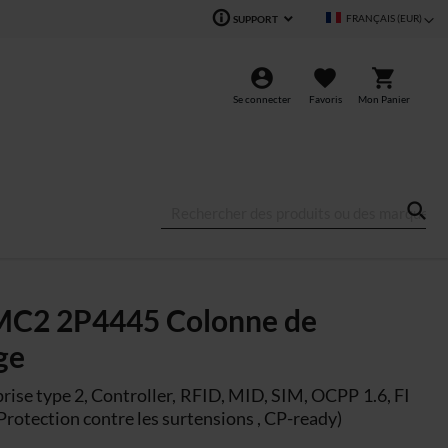
Langue
FRANÇAIS (EUR)
SUPPORT
Se connecter
Favoris
Mon Panier
MC2 2P4445 Colonne de
ge
prise type 2, Controller, RFID, MID, SIM, OCPP 1.6, FI
Protection contre les surtensions , CP-ready)