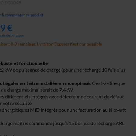
07-000049
r à commenter ce produit
99 €
frais de livraison
aison: 8-9 semaines, livraison Express n'est pas possible
obuste et fonctionnelle
 22 kW de puissance de charge (pour une recharge 10 fois plus
ut également être installée en monophasé.
C’est-à-dire que
e de charge maximal serait de 7,4kW.
rs différentiels intégrés avec détecteur de courant de défaut
r votre sécurité
 énergétiques MID intégrés pour une facturation au kilowatt
charge maître: commande jusqu’à 15 bornes de recharge ABL