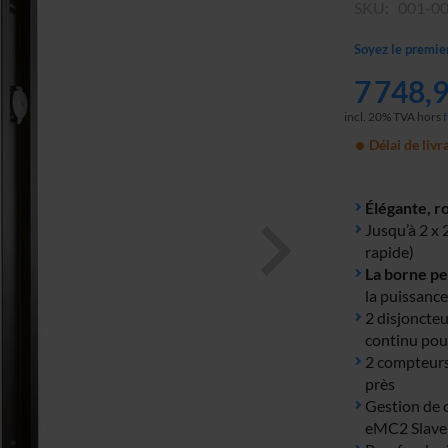
SKU
001-0
Soyez le premie
7 748,
incl. 20% TVA hors
Délai de livr
Élégante, r
Jusqu’à 2 x
rapide)
La borne pe
la puissanc
2 disjoncteu
continu pou
2 compteurs
près
Gestion de 
eMC2 Slave