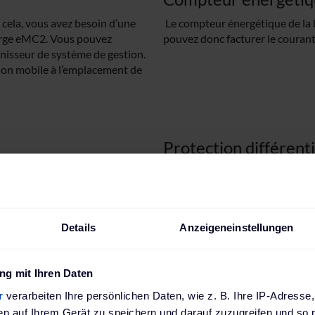
cela, vous avez besoin d’une
Le compteur énergétique de la 
harge eMC2. Vous pouvez
pouvez donc facturer le courant
nisseur de système de gestion.
ion mobile à l’emplacement de
Protection différenti
nce de charge allant jusqu’à 44
ABL mise sur la sécurité. Ainsi,
ctriques en même temps avec 22
deux
disjoncteurs différentiel
ogène entre les deux
renoncer aux onéreux disjoncteu
raccordée avec seulement 36 kW,
ainsi jusqu’à 600 euros. Par ail
Details
Anzeigeneinstellungen
surtensions électriques qui peu
g mit Ihren Daten
Recharge plus rapid
r
verarbeiten Ihre persönlichen Daten, wie z. B. Ihre IP-Adresse,
en auf Ihrem Gerät zu speichern und darauf zuzugreifen und so 