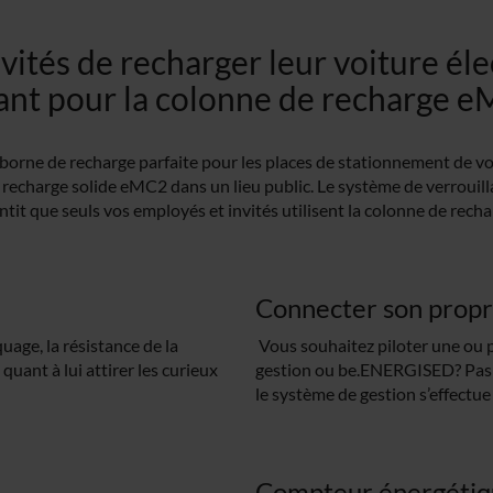
vités de recharger leur voiture éle
nt pour la colonne de recharge 
a borne de recharge parfaite pour les places de stationnement de v
e recharge solide eMC2 dans un lieu public. Le système de verrouil
it que seuls vos employés et invités utilisent la colonne de recha
Connecter son propr
age, la résistance de la
Vous souhaitez piloter une ou 
uant à lui attirer les curieux
gestion ou be.ENERGISED? Pas d
le système de gestion s’effectu
Compteur énergétiq