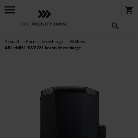
Accueil
Bornes de recharge
Wallbox
ABL eMH1 1W2221 borne de recharge
Skip
to
the
end
of
the
images
gallery