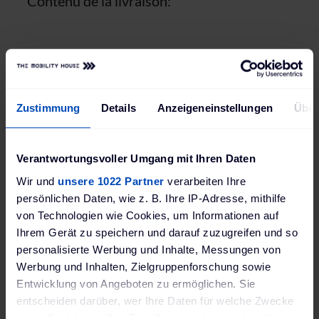
Contenu de la livraison:
Borne de recharge
Manuel abrégé
Gabarit de perçage
Zustimmung
Details
Anzeigeneinstellungen
Über
Kit de montage
2 clés
Verantwortungsvoller Umgang mit Ihren Daten
Wir und
unsere 1022 Partner
verarbeiten Ihre
Vous avez d’autres questions?
persönlichen Daten, wie z. B. Ihre IP-Adresse, mithilfe
von Technologien wie Cookies, um Informationen auf
Ihrem Gerät zu speichern und darauf zuzugreifen und so
Vous trouverez toutes les informations relatives au
chargement de votre véhicule électrique
dans notre
personalisierte Werbung und Inhalte, Messungen von
guide (en anglais)
, par exemple les paramètres à
Werbung und Inhalten, Zielgruppenforschung sowie
prendre en compte lors de l’achat et de l’installation
Entwicklung von Angeboten zu ermöglichen. Sie
d’une borne de recharge.
entscheiden darüber, wer Ihre Daten für welche Zwecke
nutzt. Sie können Ihre Einwilligung jederzeit über die