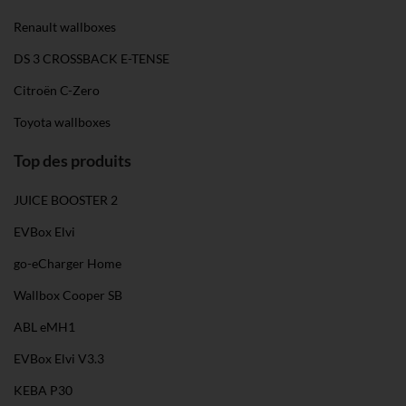
Renault wallboxes
DS 3 CROSSBACK E-TENSE
Citroën C-Zero
Toyota wallboxes
Top des produits
JUICE BOOSTER 2
EVBox Elvi
go-eCharger Home
Wallbox Cooper SB
ABL eMH1
EVBox Elvi V3.3
KEBA P30