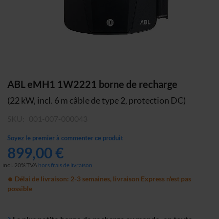
Skip
ABL eMH1 1W2221 borne de recharge
to
(22 kW, incl. 6 m câble de type 2, protection DC)
the
beginning
SKU
001-007-000043
of
the
Soyez le premier à commenter ce produit
images
899,00 €
gallery
incl. 20% TVA
hors frais de livraison
Délai de livraison: 2-3 semaines, livraison Express n'est pas
possible