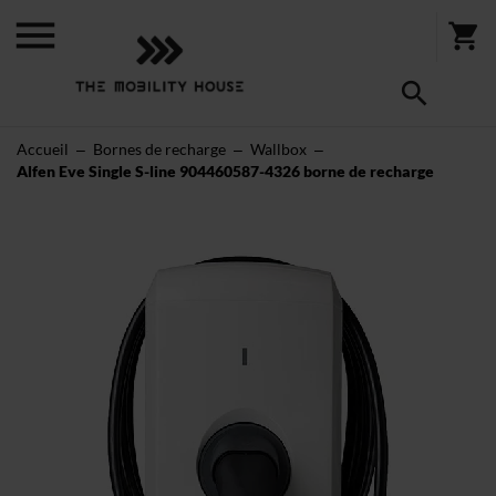
Accueil
Bornes de recharge
Wallbox
Alfen Eve Single S-line 904460587-4326 borne de recharge
Skip
to
the
end
of
the
images
gallery