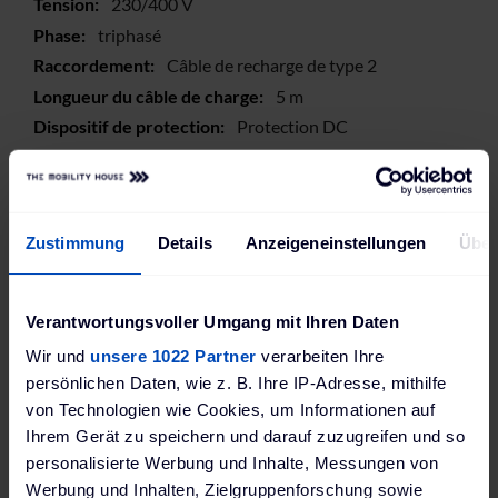
230/400 V
triphasé
Câble de recharge de type 2
5 m
Protection DC
MID
RFID
LED
Zustimmung
Details
Anzeigeneinstellungen
Über
LAN, Wi-Fi, SIM
OCPP, Modbus TCP
Verantwortungsvoller Umgang mit Ihren Daten
Wir und
unsere 1022 Partner
verarbeiten Ihre
Alfen International B.V. GPSR; Hefbrugweg 79, 1332 AM
Almere, Niederlande; www.alfen.com
persönlichen Daten, wie z. B. Ihre IP-Adresse, mithilfe
von Technologien wie Cookies, um Informationen auf
Ihrem Gerät zu speichern und darauf zuzugreifen und so
personalisierte Werbung und Inhalte, Messungen von
Avis
Werbung und Inhalten, Zielgruppenforschung sowie