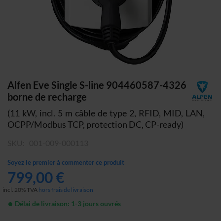
Skip
Alfen Eve Single S-line 904460587-4326
to
borne de recharge
the
(11 kW, incl. 5 m câble de type 2, RFID, MID, LAN,
beginning
OCPP/Modbus TCP, protection DC, CP-ready)
of
the
SKU
001-009-000113
images
gallery
Soyez le premier à commenter ce produit
799,00 €
incl. 20% TVA
hors frais de livraison
Délai de livraison: 1-3 jours ouvrés