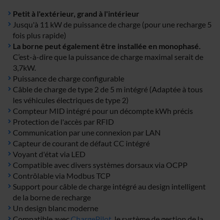
Petit à l'extérieur, grand à l'intérieur
Jusqu'à 11 kW de puissance de charge (pour une recharge 5
fois plus rapide)
La borne peut également être installée en monophasé.
C’est-à-dire que la puissance de charge maximal serait de
3,7kW.
Puissance de charge configurable
Câble de charge de type 2 de 5 m intégré (Adaptée à tous
les véhicules électriques de type 2)
Compteur MID intégré pour un décompte kWh précis
Protection de l'accès par RFID
Communication par une connexion par LAN
Capteur de courant de défaut CC intégré
Voyant d'état via LED
Compatible avec divers systèmes dorsaux via OCPP
Contrôlable via Modbus TCP
Support pour câble de charge intégré au design intelligent
de la borne de recharge
Un design blanc moderne
Compatible avec
ChargePilot
, le système de gestion de la