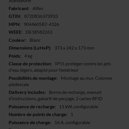
Standalone
Alfen
8720836373933
904460587-4326
DE18582263
Blanc
373 x 242 x 173 mm
4 kg
IP55 protéger contre les jets
d'eau légers, adapté pour l’extérieur
Montage au mur, Colonne
piédestale
Borne de recharge, manuel
d’instructions, gabarit de perçage, 2 cartes RFID
11 kW, configurable
1
16 A, configurable