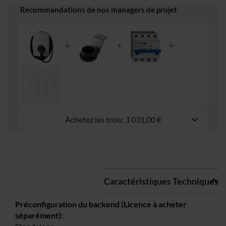
Recommandations de nos managers de projet
keyboard_arrow_down
Achetez les trois:
1 031,00 €
Caractéristiques Techniques
Plus
d’information