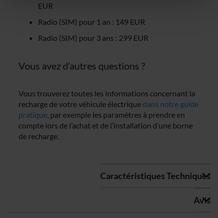
Erfahren Sie mehr darüber, wie Ihre persönlichen Daten
EUR
verarbeitet werden, und legen Sie Ihre Präferenzen im
Radio (SIM) pour 1 an : 149 EUR
Abschnitt Einzelheiten
fest.
Radio (SIM) pour 3 ans : 299 EUR
Wir verwenden Cookies, um Inhalte und Anzeigen zu
personalisieren, Funktionen für soziale Medien anbieten
Vous avez d’autres questions ?
zu können und die Zugriffe auf unsere Website zu
analysieren. Außerdem geben wir Informationen zu Ihrer
Vous trouverez toutes les informations concernant la
Verwendung unserer Website an unsere Partner für
recharge de votre véhicule électrique
dans notre guide
soziale Medien, Werbung und Analysen weiter. Unsere
pratique
, par exemple les paramètres à prendre en
Partner führen diese Informationen möglicherweise mit
compte lors de l’achat et de l’installation d’une borne
weiteren Daten zusammen, die du ihnen bereitgestellt
de recharge.
hast oder die sie im Rahmen deiner Nutzung der Dienste
gesammelt haben. Weitere Informationen findest du in
unserer
Datenschutzerklärung
und unserem
Caractéristiques Techniques
Impressum
.
Avis