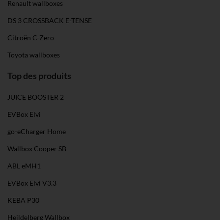
Renault wallboxes
DS 3 CROSSBACK E-TENSE
Citroën C-Zero
Toyota wallboxes
Top des produits
JUICE BOOSTER 2
EVBox Elvi
go-eCharger Home
Wallbox Cooper SB
ABL eMH1
EVBox Elvi V3.3
KEBA P30
Heildelberg Wallbox