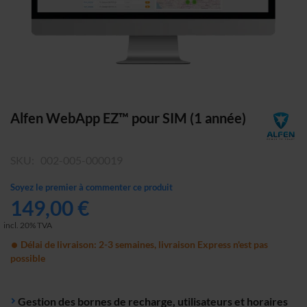
Skip
Alfen WebApp EZ™ pour SIM (1 année)
to
the
SKU
002-005-000019
beginning
of
Soyez le premier à commenter ce produit
the
149,00 €
images
gallery
incl. 20% TVA
Délai de livraison: 2-3 semaines, livraison Express n'est pas
possible
Gestion des bornes de recharge, utilisateurs et horaires