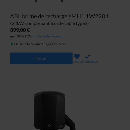
ABL borne de recharge eMH1 1W2201
(22kW, comprenant 6 m de câble type2)
899,00 €
incl. 20% TVA
hors frais de livraison
Délai de livraison: 1-3 jours ouvrés
Details
FAVORIS
COMPARER