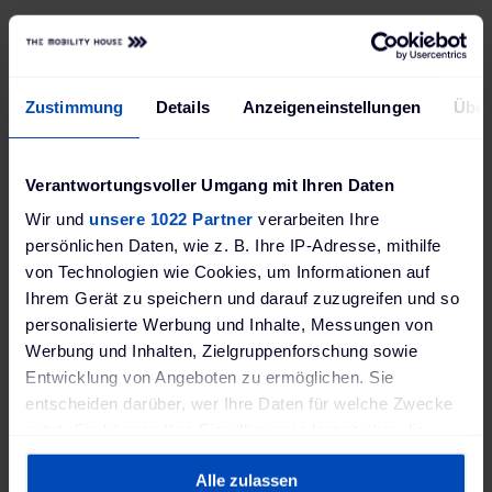
Zustimmung
Details
Anzeigeneinstellungen
Über
Verantwortungsvoller Umgang mit Ihren Daten
Wir und
unsere 1022 Partner
verarbeiten Ihre
persönlichen Daten, wie z. B. Ihre IP-Adresse, mithilfe
von Technologien wie Cookies, um Informationen auf
Ihrem Gerät zu speichern und darauf zuzugreifen und so
personalisierte Werbung und Inhalte, Messungen von
Werbung und Inhalten, Zielgruppenforschung sowie
PHOENIX CONTACT design câble de charge
Entwicklung von Angeboten zu ermöglichen. Sie
(type 2 - type 2, 22kW, 32 A, 5m)
entscheiden darüber, wer Ihre Daten für welche Zwecke
279,00 €
nutzt. Sie können Ihre Einwilligung jederzeit über die
incl. 20% TVA
hors frais de livraison
Cookie-Erklärung oder durch Klicken auf das Privacy
Délai de livraison: 2-3 semaines, livraison Express n'est pas possible
Alle zulassen
Trigger Symbol ändern oder widerrufen