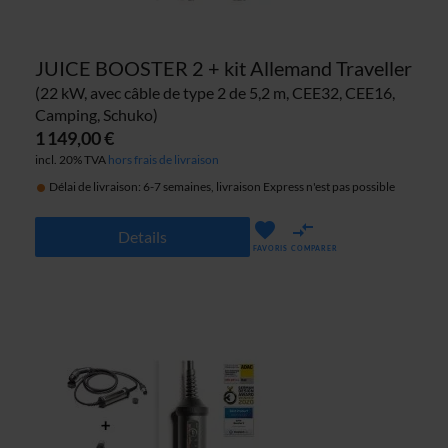
JUICE BOOSTER 2 + kit Allemand Traveller
(22 kW, avec câble de type 2 de 5,2 m, CEE32, CEE16,
Camping, Schuko)
1 149,00 €
incl. 20% TVA
hors frais de livraison
Délai de livraison: 6-7 semaines, livraison Express n'est pas possible
Details
FAVORIS
COMPARER