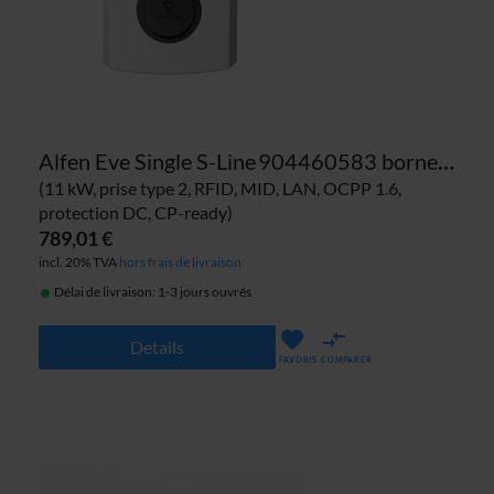
Alfen Eve Single S-Line 904460583 borne de recharge
(11 kW, prise type 2, RFID, MID, LAN, OCPP 1.6,
protection DC, CP-ready)
789,01 €
incl. 20% TVA
hors frais de livraison
Délai de livraison: 1-3 jours ouvrés
Details
FAVORIS
COMPARER