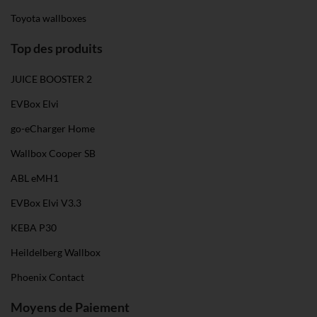
Toyota wallboxes
Top des produits
JUICE BOOSTER 2
EVBox Elvi
go-eCharger Home
Wallbox Cooper SB
ABL eMH1
EVBox Elvi V3.3
KEBA P30
Heildelberg Wallbox
Phoenix Contact
Moyens de Paiement