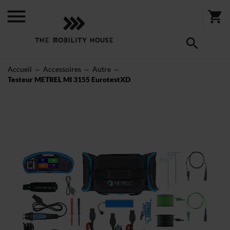
Accueil
Accessoires
Autre
Testeur METREL MI 3155 EurotestXD
Skip
to
the
end
of
the
images
gallery