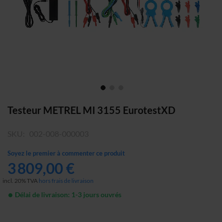
Skip
Testeur METREL MI 3155 EurotestXD
to
the
SKU
002-008-000003
beginning
of
Soyez le premier à commenter ce produit
the
3 809,00 €
images
incl. 20% TVA
hors frais de livraison
gallery
Délai de livraison: 1-3 jours ouvrés