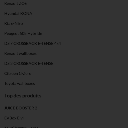
Renault ZOE
Hyundai KONA
Kia e-Niro
Peugeot 508 Hybride
DS 7 CROSSBACK E-TENSE 4x4
Renault wallboxes
DS 3 CROSSBACK E-TENSE
Citroën C-Zero
Toyota wallboxes
Top des produits
JUICE BOOSTER 2
EVBox Elvi
go-eCharger Home