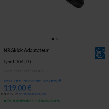
Skip
NRGkick Adaptateur
to
the
type L 10A (IT)
beginning
SKU
002-002-000100
of
the
Soyez le premier à commenter ce produit
images
119,00 €
gallery
incl. 20% TVA
hors frais de livraison
Délai de livraison: 1-3 jours ouvrés