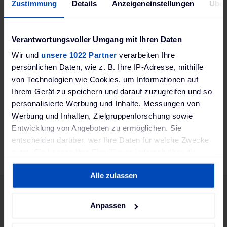
Adaptateur de prise NRGkick
Zustimmung
Details
Anzeigeneinstellungen
Über
32A 3 pôles
59,00 €
Délai de livraison: 2-3 semaines, livraison Express n'est
Verantwortungsvoller Umgang mit Ihren Daten
pas possible
Wir und
unsere 1022 Partner
verarbeiten Ihre
persönlichen Daten, wie z. B. Ihre IP-Adresse, mithilfe
Details
von Technologien wie Cookies, um Informationen auf
Ihrem Gerät zu speichern und darauf zuzugreifen und so
RER
personalisierte Werbung und Inhalte, Messungen von
FAVORIS
COMPARER
Werbung und Inhalten, Zielgruppenforschung sowie
Entwicklung von Angeboten zu ermöglichen. Sie
entscheiden darüber, wer Ihre Daten für welche Zwecke
nutzt. Sie können Ihre Einwilligung jederzeit über die
Cookie-Erklärung oder durch Klicken auf das Privacy
Alle zulassen
Trigger Symbol ändern oder widerrufen
Abonnez-vous à notre
Wenn Sie es erlauben, würden wir auch gerne:
Anpassen
newsletter :
Informationen über Ihre geografische Lage