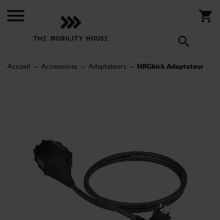
Accueil
Accessoires
Adaptateurs
NRGkick Adaptateur
Skip
to
the
end
of
the
images
gallery