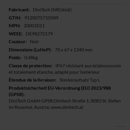
Plus
DiniTech (NRGkick)
d’information
9120075710589
20001011
DE98272179
Noir
70 x 67 x 1340 mm
0,48kg
IP67 résistant aux éclaboussures
et totalement étanche, adapté pour l’extérieur
Steckeraufsatz Typ L
DiniTech GmbH GPSR;Dinitech Straße 1; 8083 St. Stefan
im Rosental, Austria; www.dinitech.at