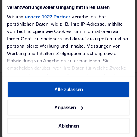
Verantwortungsvoller Umgang mit Ihren Daten
Details
Wir und
unsere 1022 Partner
verarbeiten Ihre
persönlichen Daten, wie z. B. Ihre IP-Adresse, mithilfe
RER
von Technologien wie Cookies, um Informationen auf
FAVORIS
COMPARER
Ihrem Gerät zu speichern und darauf zuzugreifen und so
personalisierte Werbung und Inhalte, Messungen von
Werbung und Inhalten, Zielgruppenforschung sowie
Entwicklung von Angeboten zu ermöglichen. Sie
entscheiden darüber, wer Ihre Daten für welche Zwecke
nutzt. Sie können Ihre Einwilligung jederzeit über die
Cookie-Erklärung oder durch Klicken auf das Privacy
Abonnez-vous à notre
Alle zulassen
Trigger Symbol ändern oder widerrufen
newsletter :
Wenn Sie es erlauben, würden wir auch gerne:
Anpassen
Informationen über Ihre geografische Lage
erfassen, welche bis auf einige Meter genau sein
Ablehnen
können
Offres de réduction et nouveaux produits
Ihr Gerät durch aktives Scannen nach