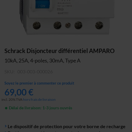
Skip
Schrack Disjoncteur différentiel AMPARO
to
10kA, 25A, 4-poles, 30mA, Type A
the
beginning
SKU
003-003-000026
of
the
Soyez le premier à commenter ce produit
images
69,00 €
gallery
incl. 20% TVA
hors frais de livraison
Délai de livraison: 1-3 jours ouvrés
Le dispositif de protection pour votre borne de recharge