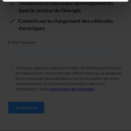
Tendances et nouveaux développements
bestimmten Merkmalen (Fingerprinting) identifizieren
dans le secteur de l'énergie
Erfahren Sie mehr darüber, wie Ihre persönlichen Daten
Conseils sur le chargement des véhicules
verarbeitet werden, und legen Sie Ihre Präferenzen im
électriques
Abschnitt Einzelheiten
fest.
Wir verwenden Cookies, um Inhalte und Anzeigen zu
personalisieren, Funktionen für soziale Medien anbieten
zu können und die Zugriffe auf unsere Website zu
analysieren. Außerdem geben wir Informationen zu Ihrer
Verwendung unserer Website an unsere Partner für
soziale Medien, Werbung und Analysen weiter. Unsere
Partner führen diese Informationen möglicherweise mit
weiteren Daten zusammen, die du ihnen bereitgestellt
hast oder die sie im Rahmen deiner Nutzung der Dienste
gesammelt haben. Weitere Informationen findest du in
unserer
Datenschutzerklärung
und unserem
Impressum
.