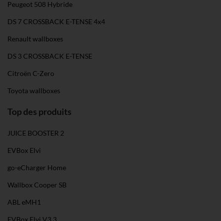
Peugeot 508 Hybride
DS 7 CROSSBACK E-TENSE 4x4
Renault wallboxes
DS 3 CROSSBACK E-TENSE
Citroën C-Zero
Toyota wallboxes
Top des produits
JUICE BOOSTER 2
EVBox Elvi
go-eCharger Home
Wallbox Cooper SB
ABL eMH1
EVBox Elvi V3.3