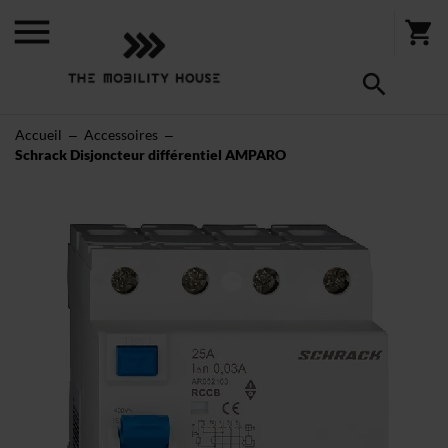
Accueil
Accessoires
Schrack Disjoncteur différentiel AMPARO
Skip
to
the
end
of
the
images
gallery