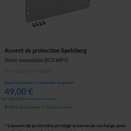
Skip
Auvent de protection Spelsberg
to
(Acier inoxydable BCS WP1)
the
beginning
SKU
002-007-000003
of
the
Soyez le premier à commenter ce produit
images
49,00 €
gallery
incl. 20% TVA
hors frais de livraison
Délai de livraison: 1-3 jours ouvrés
L'auvent de protection protège la borne de recharge pour