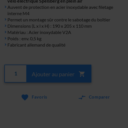
vélo électrique Spelsberg en plein air
Auvent de protection en acier inoxydable avec filetage
interne M4
Permet un montage sûr contre le sabotage du boîtier
Dimensions (L x l x H) : 190 x 205 x 110 mm
Matériau : Acier inoxydable V2A
Poids : env. 0,5 kg
Fabricant allemand de qualité
Ajouter au panier
Favoris
Comparer