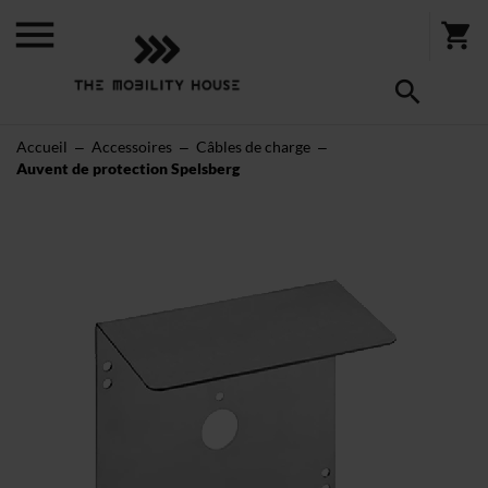
Accueil
Accessoires
Câbles de charge
Auvent de protection Spelsberg
Skip
to
the
end
of
the
images
gallery