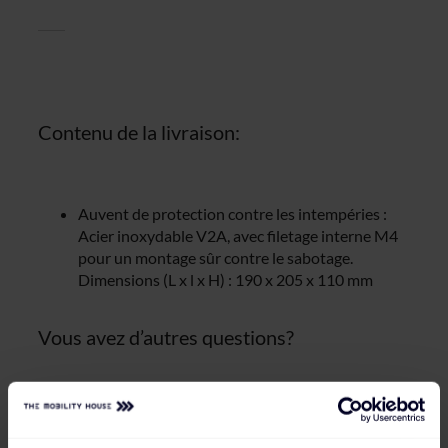
Contenu de la livraison:
Auvent de protection contre les intempéries :
Acier inoxydable V2A, avec filetage interne M4
pour un montage sûr contre le sabotage.
Dimensions (L x l x H) : 190 x 205 x 110 mm
Vous avez d’autres questions?
Vous trouverez toutes les informations relatives au
chargement de votre véhicule électrique
dans notre
guide (en anglais)
, par exemple les paramètres à