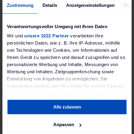
prendre en compte lors de l’achat et de l’installation
Zustimmung
Details
Anzeigeneinstellungen
Über
d’une borne de recharge.
Verantwortungsvoller Umgang mit Ihren Daten
Caractéristiques Techniques
Wir und
unsere 1022 Partner
verarbeiten Ihre
persönlichen Daten, wie z. B. Ihre IP-Adresse, mithilfe
Avis
von Technologien wie Cookies, um Informationen auf
Ihrem Gerät zu speichern und darauf zuzugreifen und so
personalisierte Werbung und Inhalte, Messungen von
Werbung und Inhalten, Zielgruppenforschung sowie
Entwicklung von Angeboten zu ermöglichen. Sie
entscheiden darüber, wer Ihre Daten für welche Zwecke
nutzt. Sie können Ihre Einwilligung jederzeit über die
Cookie-Erklärung oder durch Klicken auf das Privacy
Alle zulassen
Trigger Symbol ändern oder widerrufen
Abonnez-vous à notre
Wenn Sie es erlauben, würden wir auch gerne:
Anpassen
Informationen über Ihre geografische Lage
newsletter :