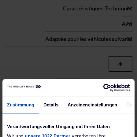
Caractéristiques Techniques
Avis
Adaptée pour les véhicules suivants
Accessoires adaptés
Zustimmung
Details
Anzeigeneinstellungen
Über
Verantwortungsvoller Umgang mit Ihren Daten
Wir und
unsere 1022 Partner
verarbeiten Ihre