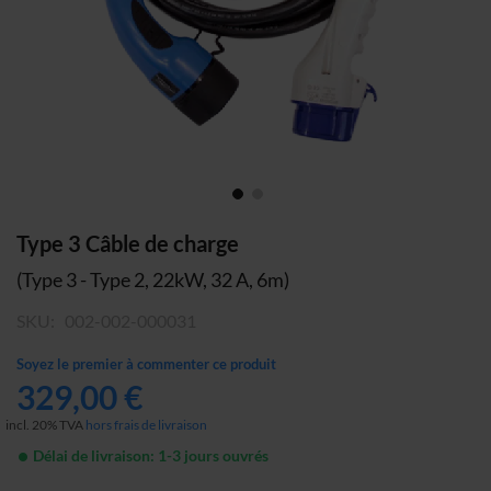
Skip
Type 3 Câble de charge
to
(Type 3 - Type 2, 22kW, 32 A, 6m)
the
beginning
SKU
002-002-000031
of
the
Soyez le premier à commenter ce produit
images
329,00 €
gallery
incl. 20% TVA
hors frais de livraison
Délai de livraison: 1-3 jours ouvrés