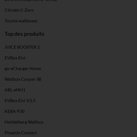
Citroën C-Zero
Toyota wallboxes
Top des produits
JUICE BOOSTER 2
EVBox Elvi
go-eCharger Home
Wallbox Cooper SB
ABL eMH1
EVBox Elvi V3.3
KEBA P30
Heildelberg Wallbox
Phoenix Contact