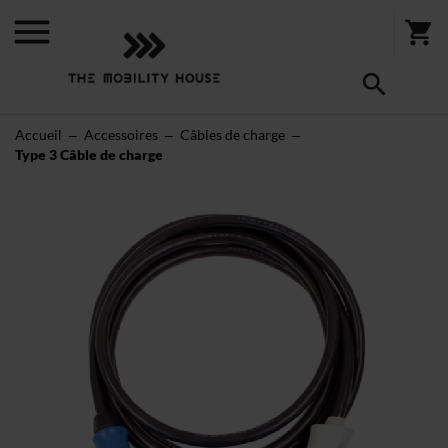
Accueil
Accessoires
Câbles de charge
Type 3 Câble de charge
Skip
to
the
end
of
the
images
gallery