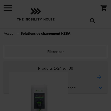
Accueil
Solutions de chargement KEBA
Solutions de chargement KEBA
Filtrer par
Produits
1
-
24
sur
38
Page
Page
Suiva
Vous
Page
1
2
lisez
Trier par
actuellement
la
page