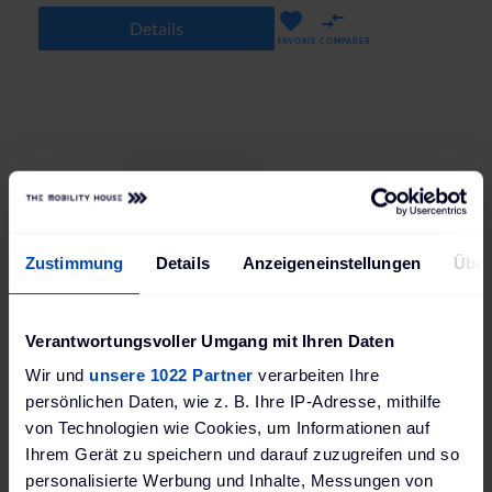
Details
FAVORIS
COMPARER
Zustimmung
Details
Anzeigeneinstellungen
Über
Verantwortungsvoller Umgang mit Ihren Daten
Wir und
unsere 1022 Partner
verarbeiten Ihre
persönlichen Daten, wie z. B. Ihre IP-Adresse, mithilfe
von Technologien wie Cookies, um Informationen auf
Ihrem Gerät zu speichern und darauf zuzugreifen und so
KEBA eMobility Solution small pour les hôtels et les entreprises
personalisierte Werbung und Inhalte, Messungen von
(Application de bureau pour la gestion des stations de