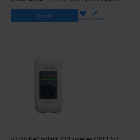
Details
FAVORIS
COMPARER
KEBA KeContact P30 x-series GREEN EDITION 125.051 borne de recharge