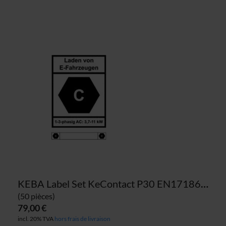
KEBA Label Set KeContact P30 EN17186 câble DE 11kW
(50 pièces)
79,00 €
incl. 20% TVA
hors frais de livraison