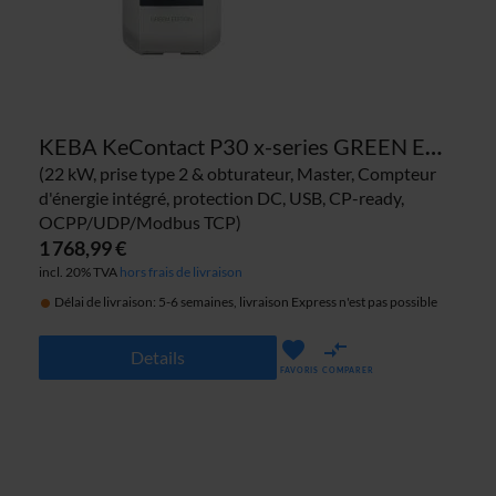
KEBA KeContact P30 x-series GREEN EDITION 125.047 borne de recharge
(22 kW, prise type 2 & obturateur, Master, Compteur
d'énergie intégré, protection DC, USB, CP-ready,
OCPP/UDP/Modbus TCP)
1 768,99 €
incl. 20% TVA
hors frais de livraison
Délai de livraison: 5-6 semaines, livraison Express n'est pas possible
Details
FAVORIS
COMPARER