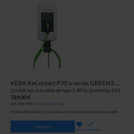
KEBA KeContact P30 a-series GREEN EDITION 123.559 borne de recharge
(11 kW, incl. 6 m câble de type 2, RFID, protection DC)
769,00 €
incl. 20% TVA
hors frais de livraison
Délai de livraison: 2-3 semaines, livraison Express n'est pas possible
Details
FAVORIS
COMPARER