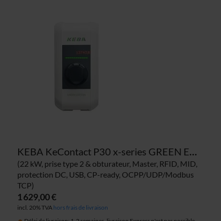
KEBA KeContact P30 x-series GREEN EDITION 125.057 borne de recharge
(22 kW, prise type 2 & obturateur, Master, RFID, MID,
protection DC, USB, CP-ready, OCPP/UDP/Modbus
TCP)
1 629,00 €
incl. 20% TVA
hors frais de livraison
Délai de livraison: 1-2 semaines, livraison Express n'est pas possible