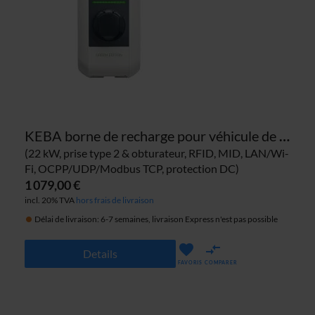
KEBA borne de recharge pour véhicule de fonction 126.663
(22 kW, prise type 2 & obturateur, RFID, MID, LAN/Wi-
Fi, OCPP/UDP/Modbus TCP, protection DC)
1 079,00 €
incl. 20% TVA
hors frais de livraison
Délai de livraison: 6-7 semaines, livraison Express n'est pas possible
Details
FAVORIS
COMPARER