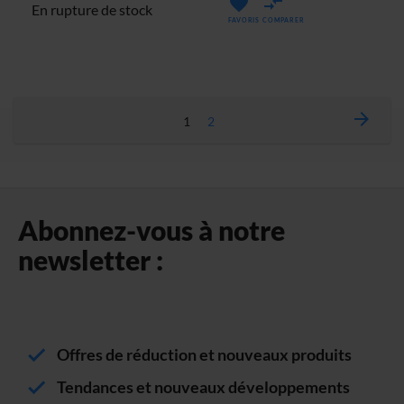
En rupture de stock
FAVORIS
COMPARER
Page
Page
Suiva
Vous
Page
1
2
lisez
actuellement
la
Abonnez-vous à notre
page
newsletter :
Offres de réduction et nouveaux produits
Tendances et nouveaux développements