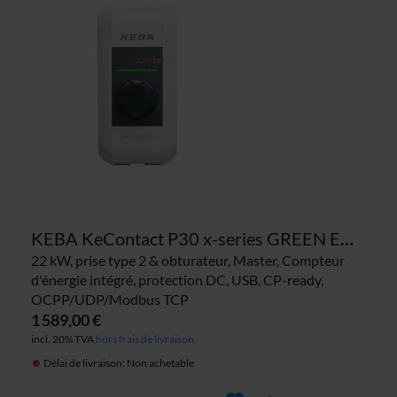
KEBA KeContact P30 x-series GREEN EDITION 125.046 borne de recharge
22 kW, prise type 2 & obturateur, Master, Compteur
d'énergie intégré, protection DC, USB, CP-ready,
OCPP/UDP/Modbus TCP
1 589,00 €
incl. 20% TVA
hors frais de livraison
Délai de livraison: Non achetable