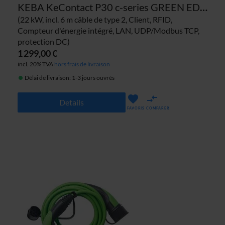
KEBA KeContact P30 c-series GREEN EDITION 122.112 borne de recharge
(22 kW, incl. 6 m câble de type 2, Client, RFID,
Compteur d'énergie intégré, LAN, UDP/Modbus TCP,
protection DC)
1 299,00 €
incl. 20% TVA
hors frais de livraison
Délai de livraison: 1-3 jours ouvrés
Details
FAVORIS
COMPARER