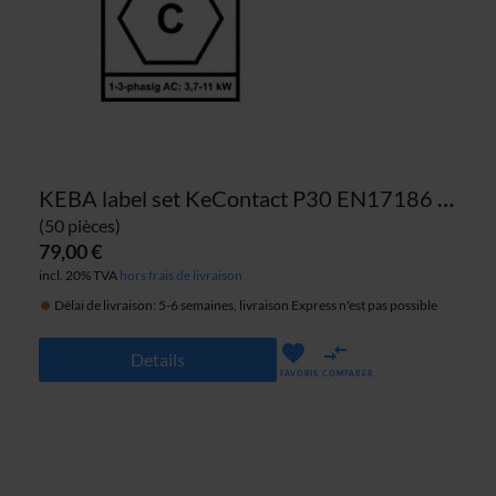
KEBA label set KeContact P30 EN17186 prise DE 11kW
(50 pièces)
79,00 €
incl. 20% TVA
hors frais de livraison
Délai de livraison: 5-6 semaines, livraison Express n'est pas possible
Details
FAVORIS
COMPARER