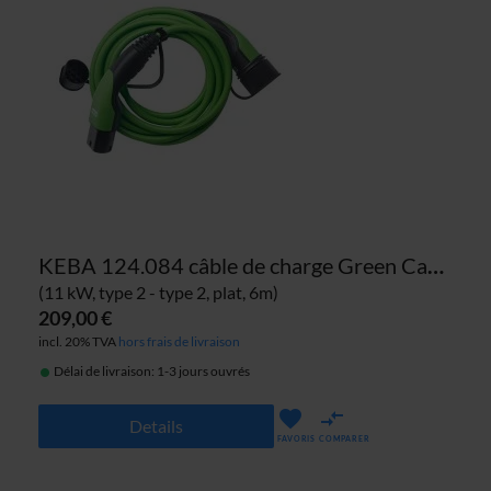
KEBA 124.084 câble de charge Green Cable
(11 kW, type 2 - type 2, plat, 6m)
209,00 €
incl. 20% TVA
hors frais de livraison
Délai de livraison: 1-3 jours ouvrés
Details
FAVORIS
COMPARER