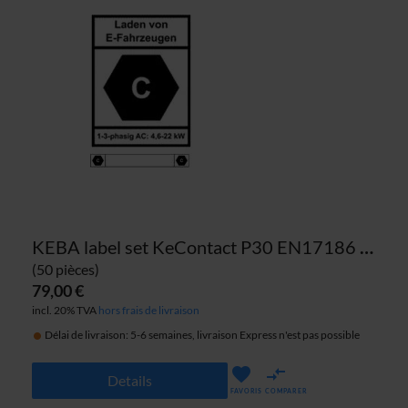
KEBA label set KeContact P30 EN17186 câble DE 22kW
(50 pièces)
79,00 €
incl. 20% TVA
hors frais de livraison
Délai de livraison: 5-6 semaines, livraison Express n'est pas possible
Details
FAVORIS
COMPARER