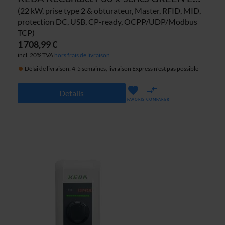
(22 kW, prise type 2 & obturateur, Master, RFID, MID,
protection DC, USB, CP-ready, OCPP/UDP/Modbus
TCP)
1 708,99 €
incl. 20% TVA
hors frais de livraison
Délai de livraison: 4-5 semaines, livraison Express n'est pas possible
Details
FAVORIS
COMPARER