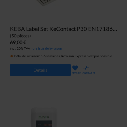
KEBA Label Set KeContact P30 EN17186 Prise EU
(50 pièces)
69,00 €
incl. 20% TVA
hors frais de livraison
Délai de livraison: 5-6 semaines, livraison Express n'est pas possible
Details
FAVORIS
COMPARER