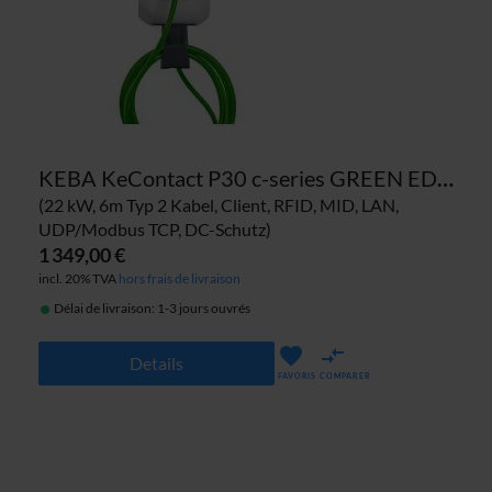
KEBA KeContact P30 c-series GREEN EDITION 122.113 borne de recharge
(22 kW, 6m Typ 2 Kabel, Client, RFID, MID, LAN,
UDP/Modbus TCP, DC-Schutz)
1 349,00 €
incl. 20% TVA
hors frais de livraison
Délai de livraison: 1-3 jours ouvrés
Details
FAVORIS
COMPARER