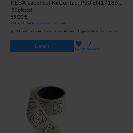
KEBA Label Set KeContact P30 EN17186 câble EU
(50 pièces)
69,00 €
incl. 20% TVA
hors frais de livraison
Délai de livraison: 5-6 semaines, livraison Express n'est pas possible
Details
FAVORIS
COMPARER