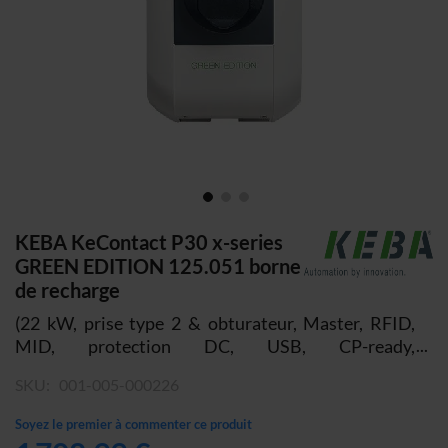
Skip
KEBA KeContact P30 x-series
to
GREEN EDITION 125.051 borne
the
de recharge
beginning
(22 kW, prise type 2 & obturateur, Master, RFID,
of
MID, protection DC, USB, CP-ready,
the
OCPP/UDP/Modbus TCP)
images
SKU
001-005-000226
gallery
Soyez le premier à commenter ce produit