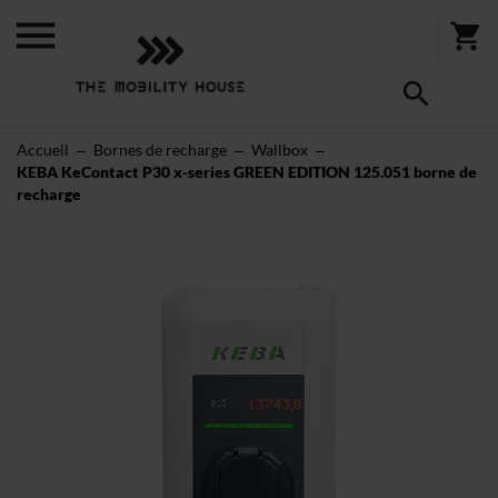
Accueil
Bornes de recharge
Wallbox
KEBA KeContact P30 x-series GREEN EDITION 125.051 borne de
recharge
Skip
to
the
end
of
the
images
gallery