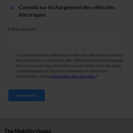
soziale Medien, Werbung und Analysen weiter. Unsere
Conseils sur le chargement des véhicules
Partner führen diese Informationen möglicherweise mit
électriques
weiteren Daten zusammen, die du ihnen bereitgestellt
hast oder die sie im Rahmen deiner Nutzung der Dienste
gesammelt haben. Weitere Informationen findest du in
unserer
Datenschutzerklärung
und unserem
Impressum
.
The Mobility House