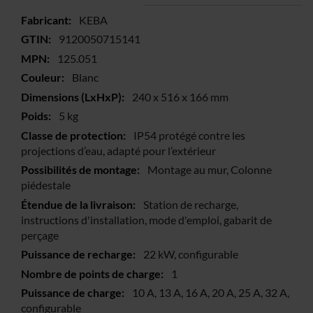
Plus
KEBA
d’information
9120050715141
125.051
Blanc
240 x 516 x 166 mm
5 kg
IP54 protégé contre les
projections d’eau, adapté pour l’extérieur
Montage au mur, Colonne
piédestale
Station de recharge,
instructions d'installation, mode d'emploi, gabarit de
perçage
22 kW, configurable
1
10 A, 13 A, 16 A, 20 A, 25 A, 32 A,
configurable