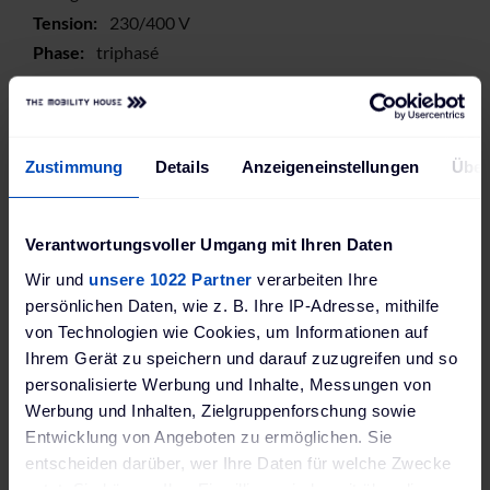
230/400 V
triphasé
Prise de type 2
-
Protection DC
Zustimmung
Details
Anzeigeneinstellungen
Über
MID
RFID
LED, App
Verantwortungsvoller Umgang mit Ihren Daten
LAN, Wi-Fi, SIM
Wir und
unsere 1022 Partner
verarbeiten Ihre
USB
persönlichen Daten, wie z. B. Ihre IP-Adresse, mithilfe
OCPP, UDP, Modbus
von Technologien wie Cookies, um Informationen auf
TCP
Ihrem Gerät zu speichern und darauf zuzugreifen und so
Service de Facturation
personalisierte Werbung und Inhalte, Messungen von
Werbung und Inhalten, Zielgruppenforschung sowie
Entwicklung von Angeboten zu ermöglichen. Sie
entscheiden darüber, wer Ihre Daten für welche Zwecke
Avis
nutzt. Sie können Ihre Einwilligung jederzeit über die