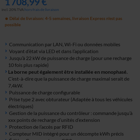
1 708,99 €
incl. 20% TVA
hors frais de livraison
Délai de livraison: 4-5 semaines, livraison Express n'est pas
possible
Communication par LAN, Wi-Fi ou données mobiles
Voyant d’état via LED et dans l’application
Jusqu’à 22 kW de puissance de charge (pour une recharge
10 fois plus rapide)
La borne peut également être installée en monophasé.
C’est-à-dire que la puissance de charge maximal serait de
7,4kW.
Puissance de charge configurable
Prise type 2 avec obturateur (Adaptée à tous les véhicules
électriques)
Gestion de la puissance du contrôleur : commande jusqu’à
xxx points de recharge d’unités d’extension
Protection de l’accès par RFID
Compteur MID intégré pour un décompte kWh précis