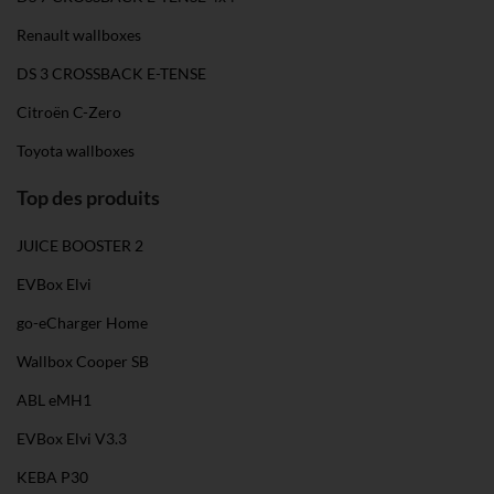
Renault wallboxes
DS 3 CROSSBACK E-TENSE
Citroën C-Zero
Toyota wallboxes
Top des produits
JUICE BOOSTER 2
EVBox Elvi
go-eCharger Home
Wallbox Cooper SB
ABL eMH1
EVBox Elvi V3.3
KEBA P30