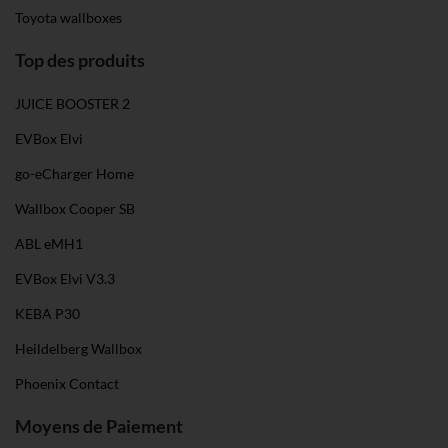
Toyota wallboxes
Top des produits
JUICE BOOSTER 2
EVBox Elvi
go-eCharger Home
Wallbox Cooper SB
ABL eMH1
EVBox Elvi V3.3
KEBA P30
Heildelberg Wallbox
Phoenix Contact
Moyens de Paiement