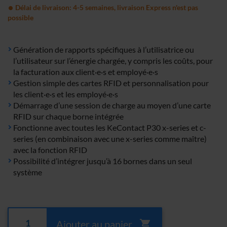
Délai de livraison: 4-5 semaines, livraison Express n'est pas
possible
Génération de rapports spécifiques à l’utilisatrice ou
l’utilisateur sur l’énergie chargée, y compris les coûts, pour
la facturation aux client·e·s et employé·e·s
Gestion simple des cartes RFID et personnalisation pour
les client·e·s et les employé·e·s
Démarrage d’une session de charge au moyen d’une carte
RFID sur chaque borne intégrée
Fonctionne avec toutes les KeContact P30 x-series et c-
series (en combinaison avec une x-series comme maître)
avec la fonction RFID
Possibilité d’intégrer jusqu’à 16 bornes dans un seul
système
Ajouter au panier