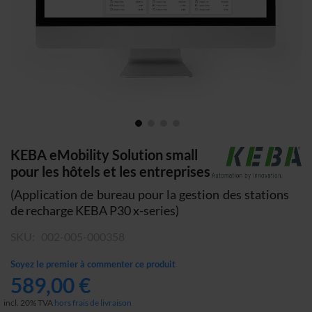
Skip
KEBA eMobility Solution small
to
pour les hôtels et les entreprises
the
(Application de bureau pour la gestion des stations
beginning
de recharge KEBA P30 x-series)
of
the
SKU
002-005-000358
images
gallery
Soyez le premier à commenter ce produit
589,00 €
incl. 20% TVA
hors frais de livraison