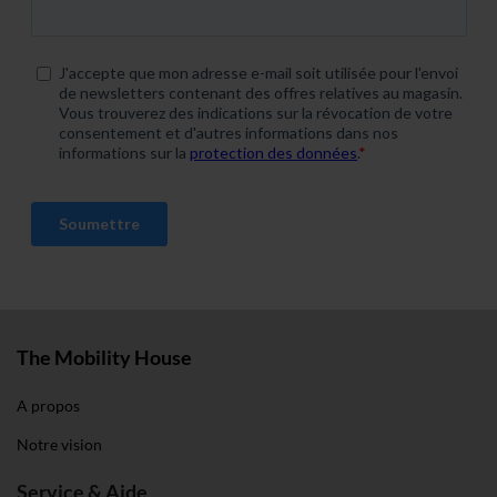
weiteren Daten zusammen, die du ihnen bereitgestellt
hast oder die sie im Rahmen deiner Nutzung der Dienste
gesammelt haben. Weitere Informationen findest du in
unserer
Datenschutzerklärung
und unserem
Impressum
.
The Mobility House
A propos
Notre vision
Service & Aide