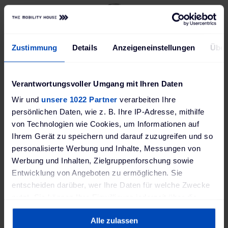
Zustimmung
Details
Anzeigeneinstellungen
Über
Verantwortungsvoller Umgang mit Ihren Daten
EBA pied KeContact P20/30 (triangle)
KEBA pied KeContact P20/30
Wir und
unsere 1022 Partner
verarbeiten Ihre
pour deux bornes de recharge
persönlichen Daten, wie z. B. Ihre IP-Adresse, mithilfe
608,99 €
von Technologien wie Cookies, um Informationen auf
'est
Délai de livraison: 4-5 semaines, livraison Express n'est
Ihrem Gerät zu speichern und darauf zuzugreifen und so
pas possible
personalisierte Werbung und Inhalte, Messungen von
Werbung und Inhalten, Zielgruppenforschung sowie
Details
Entwicklung von Angeboten zu ermöglichen. Sie
entscheiden darüber, wer Ihre Daten für welche Zwecke
nutzt. Sie können Ihre Einwilligung jederzeit über die
RER
FAVORIS
COMPARER
Cookie-Erklärung oder durch Klicken auf das Privacy
Alle zulassen
Trigger Symbol ändern oder widerrufen