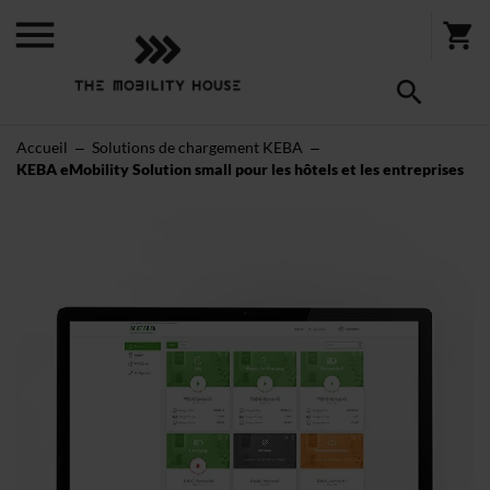
Accueil
Solutions de chargement KEBA
KEBA eMobility Solution small pour les hôtels et les entreprises
Skip
to
the
end
of
the
images
gallery