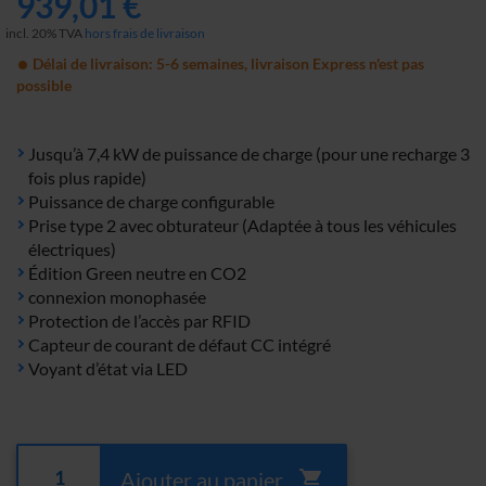
939,01 €
incl. 20% TVA
hors frais de livraison
Délai de livraison: 5-6 semaines, livraison Express n'est pas
possible
Jusqu’à 7,4 kW de puissance de charge (pour une recharge 3
fois plus rapide)
Puissance de charge configurable
Prise type 2 avec obturateur (Adaptée à tous les véhicules
électriques)
Édition Green neutre en CO2
connexion monophasée
Protection de l’accès par RFID
Capteur de courant de défaut CC intégré
Voyant d’état via LED
Ajouter au panier