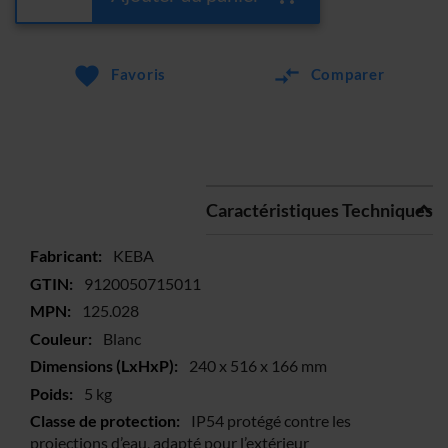
Favoris
Comparer
Caractéristiques Techniques
Plus
KEBA
d’information
9120050715011
125.028
Blanc
240 x 516 x 166 mm
5 kg
IP54 protégé contre les
projections d’eau, adapté pour l’extérieur