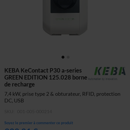
Skip
KEBA KeContact P30 a-series
to
GREEN EDITION 125.028 borne
the
de recharge
beginning
7,4 kW, prise type 2 & obturateur, RFID, protection
of
DC, USB
the
images
SKU
001-005-000214
gallery
Soyez le premier à commenter ce produit