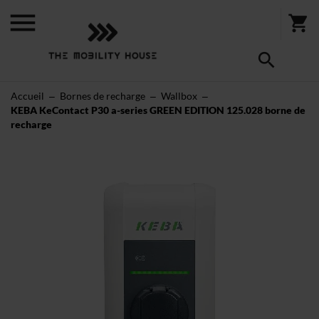
Accueil
Bornes de recharge
Wallbox
KEBA KeContact P30 a-series GREEN EDITION 125.028 borne de
recharge
Skip
to
the
end
of
the
images
gallery