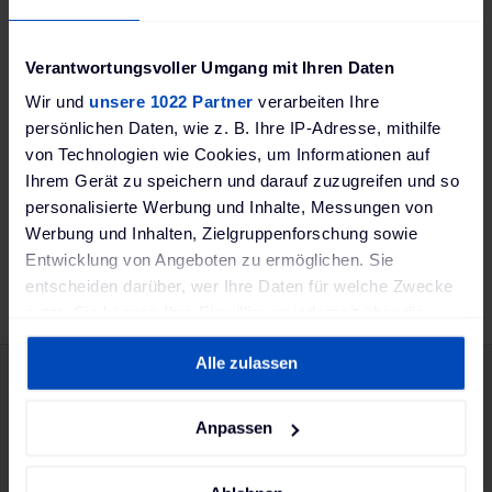
USB
Verantwortungsvoller Umgang mit Ihren Daten
Wir und
unsere 1022 Partner
verarbeiten Ihre
Avis
persönlichen Daten, wie z. B. Ihre IP-Adresse, mithilfe
von Technologien wie Cookies, um Informationen auf
Ihrem Gerät zu speichern und darauf zuzugreifen und so
personalisierte Werbung und Inhalte, Messungen von
Werbung und Inhalten, Zielgruppenforschung sowie
Entwicklung von Angeboten zu ermöglichen. Sie
entscheiden darüber, wer Ihre Daten für welche Zwecke
nutzt. Sie können Ihre Einwilligung jederzeit über die
Cookie-Erklärung oder durch Klicken auf das Privacy
Alle zulassen
Trigger Symbol ändern oder widerrufen
Abonnez-vous à notre
Wenn Sie es erlauben, würden wir auch gerne:
newsletter :
Anpassen
Informationen über Ihre geografische Lage
erfassen, welche bis auf einige Meter genau sein