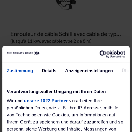
Enrouleur de câble Schill avec câble de type 2
(jusqu'à 11 kW, avec câble type 2 de 8 m)
1 619,00 €
incl. 20% TVA
hors frais de livraison
Délai de livraison: 2-3 semaines, livraison Express n'est pas possible
Zustimmung
Details
Anzeigeneinstellungen
Über
Details
FAVORIS
COMPARER
Verantwortungsvoller Umgang mit Ihren Daten
Wir und
unsere 1022 Partner
verarbeiten Ihre
persönlichen Daten, wie z. B. Ihre IP-Adresse, mithilfe
von Technologien wie Cookies, um Informationen auf
Ihrem Gerät zu speichern und darauf zuzugreifen und so
personalisierte Werbung und Inhalte, Messungen von