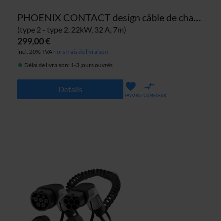
PHOENIX CONTACT design câble de charge
(type 2 - type 2, 22kW, 32 A, 7m)
299,00 €
incl. 20% TVA
hors frais de livraison
Délai de livraison: 1-3 jours ouvrés
Details
FAVORIS
COMPARER