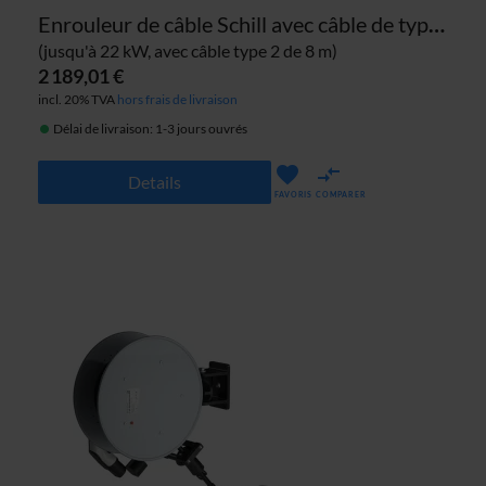
Enrouleur de câble Schill avec câble de type 2
(jusqu'à 22 kW, avec câble type 2 de 8 m)
2 189,01 €
incl. 20% TVA
hors frais de livraison
Délai de livraison: 1-3 jours ouvrés
Details
FAVORIS
COMPARER