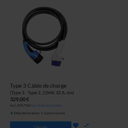
personalisieren, Funktionen für soziale Medien anbieten
zu können und die Zugriffe auf unsere Website zu
analysieren. Außerdem geben wir Informationen zu Ihrer
Verwendung unserer Website an unsere Partner für
soziale Medien, Werbung und Analysen weiter. Unsere
Partner führen diese Informationen möglicherweise mit
weiteren Daten zusammen, die du ihnen bereitgestellt
hast oder die sie im Rahmen deiner Nutzung der Dienste
gesammelt haben. Weitere Informationen findest du in
unserer
Datenschutzerklärung
und unserem
Impressum
.
Type 3 Câble de charge
(Type 3 - Type 2, 22kW, 32 A, 6m)
329,00 €
incl. 20% TVA
hors frais de livraison
Délai de livraison: 1-3 jours ouvrés
Details