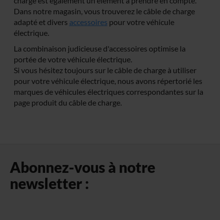
charge est également un élément à prendre en compte.
Dans notre magasin, vous trouverez le câble de charge
adapté et divers
accessoires
pour votre véhicule
électrique.
La combinaison judicieuse d'accessoires optimise la
portée de votre véhicule électrique.
Si vous hésitez toujours sur le câble de charge à utiliser
pour votre véhicule électrique, nous avons répertorié les
marques de véhicules électriques correspondantes sur la
page produit du câble de charge.
Abonnez-vous à notre
newsletter :