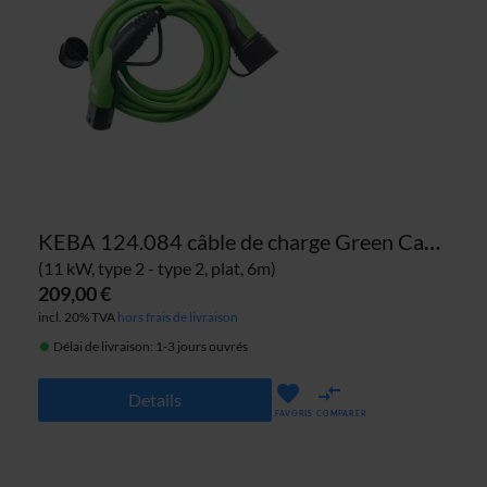
KEBA 124.084 câble de charge Green Cable
(11 kW, type 2 - type 2, plat, 6m)
209,00 €
incl. 20% TVA
hors frais de livraison
Délai de livraison: 1-3 jours ouvrés
Details
FAVORIS
COMPARER