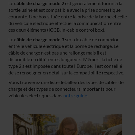
Le
câble de charge mode 2
est généralement fourni à la
sortie usine et est compatible avec la prise domestique
courante. Une box située entre la prise de la borne et celle
du véhicule électrique effectue la communication entre
ces deux éléments (ICCB, in-cable control box).
Le
câble de charge mode 3
sert de câble de connexion
entre le véhicule électrique et la borne de recharge. Le
câble de charge n'est pas une rallonge mais il est
disponible en différentes longueurs. Même si la fiche de
type 2 s'est imposée dans toute l'Europe, il est conseillé
de se renseigner en détail sur la compatibilité respective.
Vous trouverez une liste détaillée des types de câbles de
charge et des types de connecteurs importants pour
véhicules électriques dans
notre guide
.