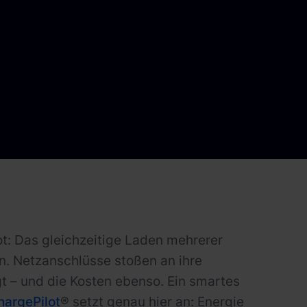
t: Das gleichzeitige Laden mehrerer
n. Netzanschlüsse stoßen an ihre
t – und die Kosten ebenso. Ein smartes
hargePilot
® setzt genau hier an: Energie