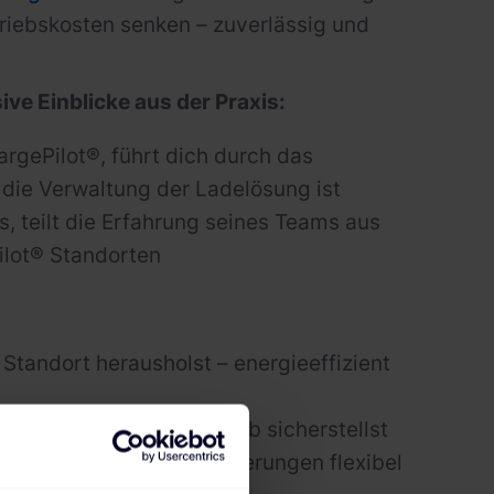
etriebskosten senken – zuverlässig und
ve Einblicke aus der Praxis:
rgePilot®, führt dich durch das
 die Verwaltung der Ladelösung ist
ns, teilt die Erfahrung seines Teams aus
lot® Standorten
tandort herausholst – energieeffizient
en reibungslosen Betrieb sicherstellst
und sich künftigen Anforderungen flexibel