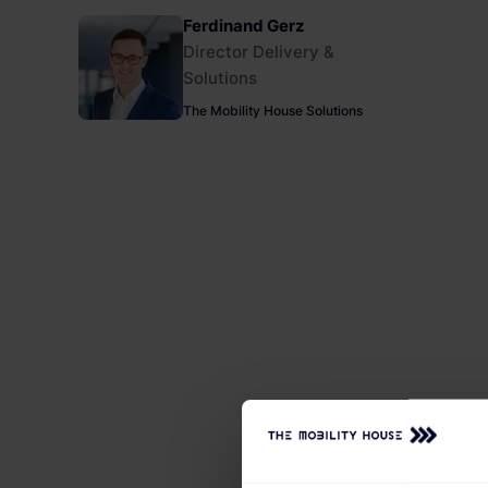
Ferdinand Gerz
Director Delivery &
Solutions
The Mobility House Solutions