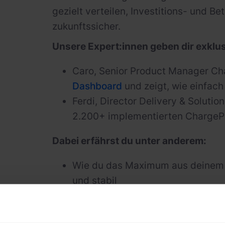
gezielt verteilen, Investitions- und B
zukunftssicher.
Unsere Expert:innen geben dir exklusi
Caro, Senior Product Manager Cha
Dashboard
und zeigt, wie einfach
Ferdi, Director Delivery & Solutio
2.200+ implementierten ChargePi
Dabei erfährst du unter anderem:
Wie du das Maximum aus deinem S
und stabil
Wie du mit minimalem Aufwand ein
Wie dein Setup skalierbar bleibt 