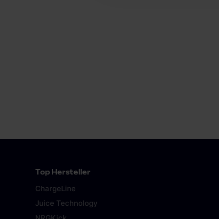
Top Hersteller
ChargeLine
Juice Technology
NRGKick