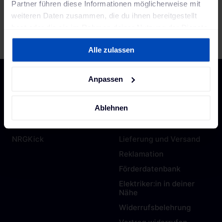
Partner führen diese Informationen möglicherweise mit
weiteren Daten zusammen, die du ihnen bereitgestellt
hast oder die sie im Rahmen deiner Nutzung der Dienste
gesammelt haben. Weitere Informationen findest du in
Alle zulassen
unserer
Datenschutzerklärung
und unserem
Impressum
.
Anpassen
Top Hersteller
Kontakt und Support
Ablehnen
ChargeLine
Beratung und Angebot
Juice Technology
Support
NRGKick
Lieferung und Versand
Reklamation
Förderdatenbank
Elektriker:in in deiner
Nähe
Widerrufsbelehrung