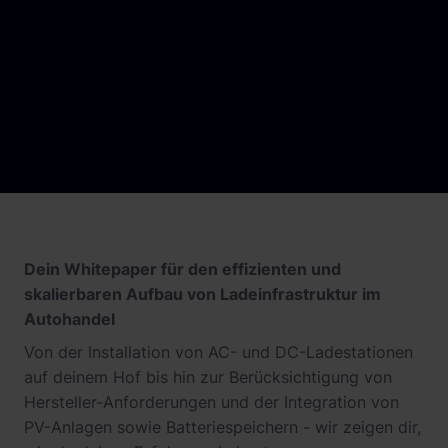
Schnittstellen
Wohnimmobilien
Referenzen
Systemarchitektur
Busflotten
Betrieb und Monitoring
Ladeinfrastruktur-Betreiber
Product Updates
Hotels
Leasinggesellschaften
Fachplaner:innen
Dein Whitepaper für den effizienten und
skalierbaren Aufbau von Ladeinfrastruktur im
Autohandel
Von der Installation von AC- und DC-Ladestationen
auf deinem Hof bis hin zur Berücksichtigung von
Hersteller-Anforderungen und der Integration von
PV-Anlagen sowie Batteriespeichern - wir zeigen dir,