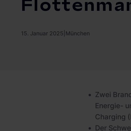
Flottenma
Ladeinfrastruktur-Betreiber
Hotels
Leasinggesellschaften
15. Januar 2025
|
München
Fachplaner:innen
Zwei Bran
Energie- 
Charging 
Der Schwer