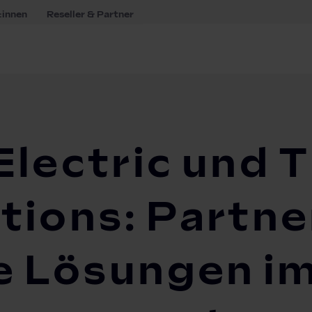
:innen
Reseller & Partner
r Electric und The Mobility House Solutions: Partnerscha...
Electric und T
tions: Partne
e Lösungen im