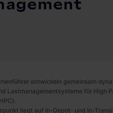
nagement
chenführer entwickeln gemeinsam dyn
und Lastmanagementsysteme für High 
(HPC).
punkt liegt auf In-Depot- und In-Trans