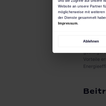
und die Zugriffe auf unsere 
Website an unsere Partner fü
möglicherweise mit weiteren
Die Kooper
der Dienste gesammelt haben
Lösung, um
Impressum
.
bringen za
Energielan
Ablehnen
Ladelösung
gesteigert
Vorteile e
Energieef
Beitr