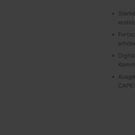
Stark
erstkl
Fortsc
erhöh
Digita
Kommun
Ausge
CAPEX 