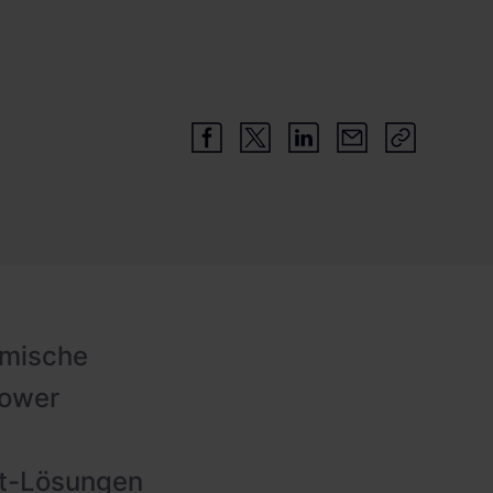
amische
Power
it-Lösungen