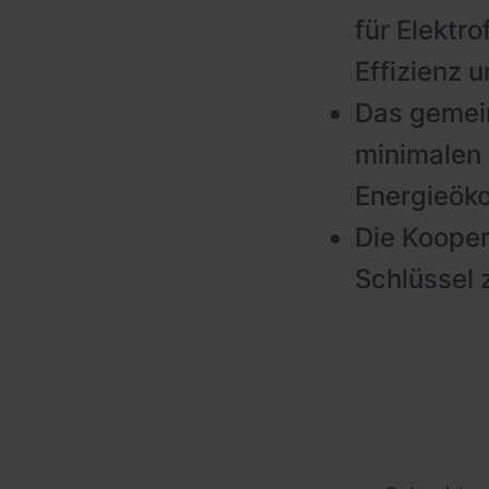
für Elekt
Effizienz 
Das gemein
minimalen 
Energieök
Die Koopera
Schlüssel