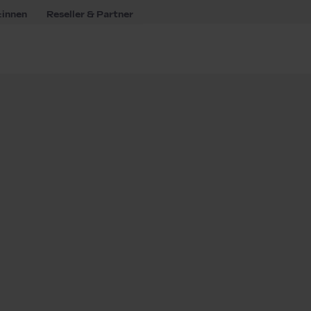
:innen
Reseller & Partner
mbH & Co. KG