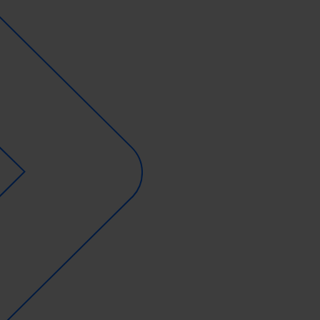
Ladeinfrastruktur-Betreiber
Hotels
Leasinggesellschaften
Fachplaner:innen