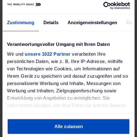
Zustimmung
Details
Anzeigeneinstellungen
Über
Spelsberg boîte de jonction Abox-i 100-ÜSS/sw
Spelsberg petit coffret de distribution AK 28+EMOBIL 11kW-ÜSS-Z
de
(avec interrupteur LS 3 pôles C16A, RCCB
(
40/4/30mA type A, protection contre les
Verantwortungsvoller Umgang mit Ihren Daten
surtensions type 1 + type 2 + type 3 pour
systèmes TNS)
'est
Wir und
unsere 1022 Partner
verarbeiten Ihre
1 139,00 €
persönlichen Daten, wie z. B. Ihre IP-Adresse, mithilfe
Délai de livraison: 3-4 semaines, livraison Express n'est
von Technologien wie Cookies, um Informationen auf
pas possible
Ihrem Gerät zu speichern und darauf zuzugreifen und so
personalisierte Werbung und Inhalte, Messungen von
Details
Werbung und Inhalten, Zielgruppenforschung sowie
RER
Entwicklung von Angeboten zu ermöglichen. Sie
entscheiden darüber, wer Ihre Daten für welche Zwecke
FAVORIS
COMPARER
nutzt. Sie können Ihre Einwilligung jederzeit über die
Cookie-Erklärung oder durch Klicken auf das Privacy
Alle zulassen
Trigger Symbol ändern oder widerrufen