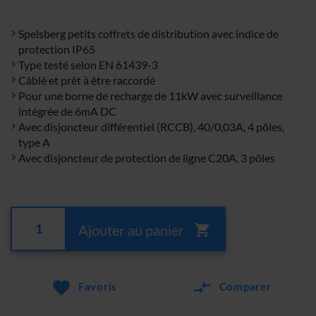
Spelsberg petits coffrets de distribution avec indice de
protection IP65
Type testé selon EN 61439-3
Câblé et prêt à être raccordé
Pour une borne de recharge de 11kW avec surveillance
intégrée de 6mA DC
Avec disjoncteur différentiel (RCCB), 40/0,03A, 4 pôles,
type A
Avec disjoncteur de protection de ligne C20A, 3 pôles
Ajouter au panier
Favoris
Comparer