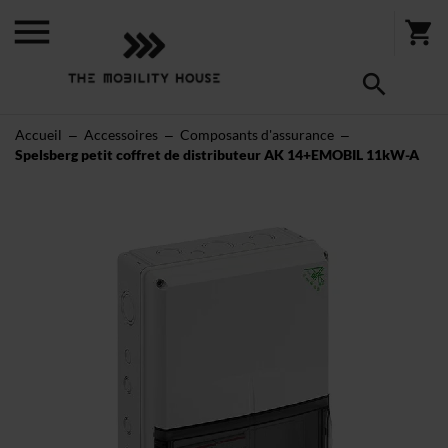
Accueil
Accessoires
Composants d'assurance
Spelsberg petit coffret de distributeur AK 14+EMOBIL 11kW-A
Skip
to
the
end
of
the
images
gallery