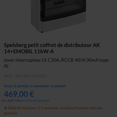
Skip
Spelsberg petit coffret de distributeur AK
to
14+EMOBIL 11kW-A
the
(avec interrupteur LS C20A, RCCB 40/4/30mA type
beginning
A)
of
the
SKU
003-003-000035
images
gallery
Soyez le premier à commenter ce produit
469,00 €
incl. 20% TVA
hors frais de livraison
Délai de livraison: 2-3 semaines, livraison Express n'est pas
possible