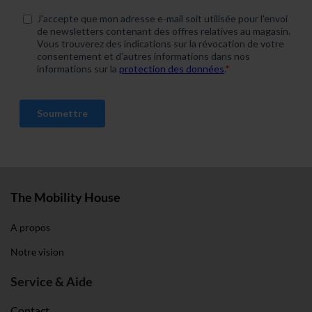
hast oder die sie im Rahmen deiner Nutzung der Dienste
gesammelt haben. Weitere Informationen findest du in
unserer
Datenschutzerklärung
und unserem
Impressum
.
The Mobility House
A propos
Notre vision
Service & Aide
Contact