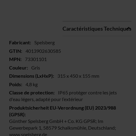
Caractéristiques Techniques
Plus
Spelsberg
d’information
4013902630585
73301101
Gris
315 x 450 x 155 mm
4,8 kg
IP65 protéger contre les jets
d'eau légers, adapté pour l’extérieur
Günther Spelsberg GmbH + Co. KG GPSR; Im
Gewerbepark 1, 58579 Schalksmühle, Deutschland;
www.spelsberg.de