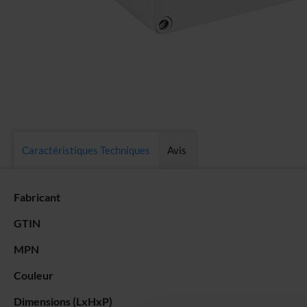
Skip
to
the
Caractéristiques Techniques
Avis
beginning
of
Plus
the
Fabricant
d’information
images
GTIN
gallery
MPN
Couleur
Dimensions (LxHxP)