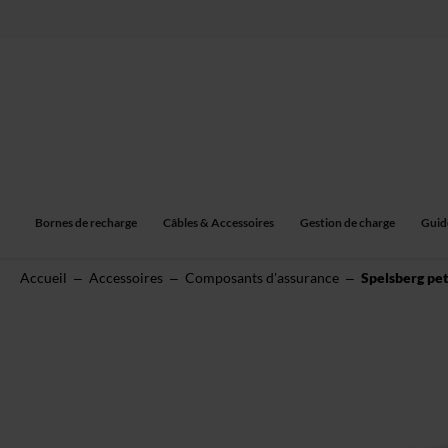
Allez
au
contenu
Bornes de recharge
Câbles & Accessoires
Gestion de charge
Guid
Accueil
Accessoires
Composants d'assurance
Spelsberg pet
Skip
to
the
end
of
the