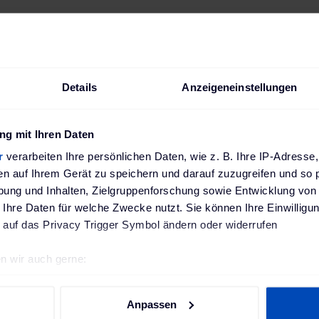
1,88 kg
IP65 protéger contre les jets d'eau légers, adapté pour l’extérie
Günther Spelsberg GmbH + Co. KG GPSR; Im Gewerbepark 1, 5
Details
Anzeigeneinstellungen
g mit Ihren Daten
r
verarbeiten Ihre persönlichen Daten, wie z. B. Ihre IP-Adresse,
en auf Ihrem Gerät zu speichern und darauf zuzugreifen und so 
ung und Inhalten, Zielgruppenforschung sowie Entwicklung von
Accessoires adaptés
 Ihre Daten für welche Zwecke nutzt. Sie können Ihre Einwilligun
 auf das Privacy Trigger Symbol ändern oder widerrufen
n wir auch gerne:
re geografische Lage erfassen, welche bis auf einige Meter gen
es Scannen nach bestimmten Merkmalen (Fingerprinting) identifi
Anpassen
ie Ihre persönlichen Daten verarbeitet werden, und legen Sie I