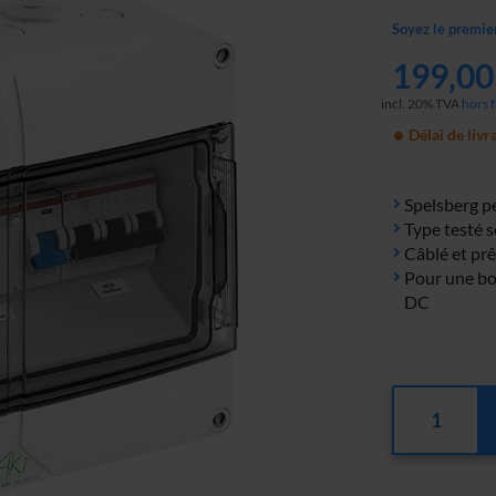
Soyez le premie
199,00
incl. 20% TVA
hors f
Délai de livr
Spelsberg pe
Type testé 
Câblé et prê
Pour une bo
DC