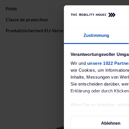
Poids
Classe de protection
Produktsicherheit EU-Verordnung (EU) 2023/988 (GPSR)
Zustimmung
Verantwortungsvoller Umgan
Wir und
unsere 1022 Partne
wie Cookies, um Information
Inhalte, Messungen von Werb
Sie entscheiden darüber, wer
Erklärung oder durch Klicken
Wenn Sie es erlauben, würde
Informationen über Ih
Ihr Gerät durch aktiv
Ablehnen
Erfahren Sie mehr darüber, w