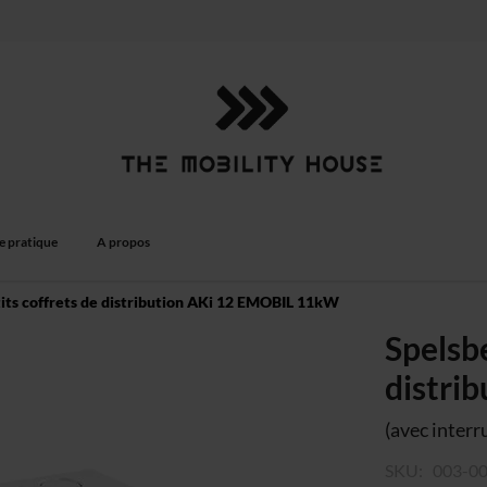
e pratique
A propos
its coffrets de distribution AKi 12 EMOBIL 11kW
Spelsbe
distri
(avec inter
SKU
003-0