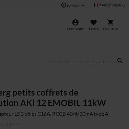
Langue
FRANÇAIS (EUR)
SUPPORT
Se connecter
Favoris
Mon Panier
rg petits coffrets de
bution AKi 12 EMOBIL 11kW
rupteur LS 3 pôles C16A, RCCB 40/4/30mA type A)
03-000033