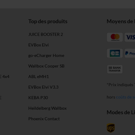
Top des produits
Moyens de 
JUICE BOOSTER 2
EVBox Elvi
go-eCharger Home
Wallbox Cooper SB
E 4x4
ABL eMH1
*Prix indiqués
EVBox Elvi V3.3
hors
coûts de s
E
KEBA P30
Heildelberg Wallbox
Modes de L
Phoenix Contact