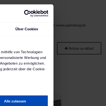
ur
8579 Schalksmühle, Deutschland; www.spelsberg.de
Über Cookies
Retour au début
 mithilfe von Technologien
personalisierte Werbung und
 Angeboten zu ermöglichen.
g jederzeit über die Cookie-
au sein können
zieren
Alle zulassen
hre Präferenzen im
Abschnitt