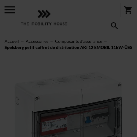
Accueil
Accessoires
Composants d'assurance
Spelsberg petit coffret de distribution AKi 12 EMOBIL 11kW-ÜSS
Skip
to
the
end
of
the
images
gallery