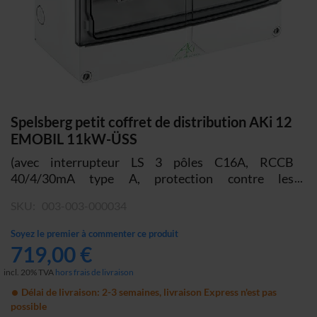
Skip
Spelsberg petit coffret de distribution AKi 12
to
EMOBIL 11kW-ÜSS
the
(avec interrupteur LS 3 pôles C16A, RCCB
beginning
40/4/30mA type A, protection contre les
of
surtensions de type 1 + type 2 + type 3 pour les
the
SKU
003-003-000034
systèmes TNS)
images
gallery
Soyez le premier à commenter ce produit
719,00 €
incl. 20% TVA
hors frais de livraison
Délai de livraison: 2-3 semaines, livraison Express n'est pas
possible