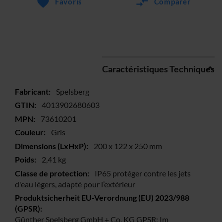
Favoris
Comparer
Caractéristiques Techniques
Plus
Spelsberg
d’information
4013902680603
73610201
Gris
200 x 122 x 250 mm
2,41 kg
IP65 protéger contre les jets
d'eau légers, adapté pour l’extérieur
Günther Spelsberg GmbH + Co. KG GPSR; Im