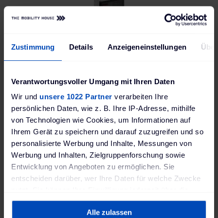
Zustimmung
Details
Anzeigeneinstellungen
Über
Spelsberg boîte de jonction Abox-i 100-ÜSS/sw
Spelsberg petit coffret de distribution AK 28+EMOBIL 11kW-ÜSS-Z
de
(avec interrupteur LS 3 pôles C16A, RCCB
Verantwortungsvoller Umgang mit Ihren Daten
40/4/30mA type A, protection contre les
surtensions type 1 + type 2 + type 3 pour
Wir und
unsere 1022 Partner
verarbeiten Ihre
systèmes TNS)
'est
persönlichen Daten, wie z. B. Ihre IP-Adresse, mithilfe
1 139,00 €
von Technologien wie Cookies, um Informationen auf
Délai de livraison: 3-4 semaines, livraison Express n'est
Ihrem Gerät zu speichern und darauf zuzugreifen und so
pas possible
personalisierte Werbung und Inhalte, Messungen von
Werbung und Inhalten, Zielgruppenforschung sowie
Details
Entwicklung von Angeboten zu ermöglichen. Sie
RER
entscheiden darüber, wer Ihre Daten für welche Zwecke
nutzt. Sie können Ihre Einwilligung jederzeit über die
FAVORIS
COMPARER
Cookie-Erklärung oder durch Klicken auf das Privacy
Alle zulassen
Trigger Symbol ändern oder widerrufen