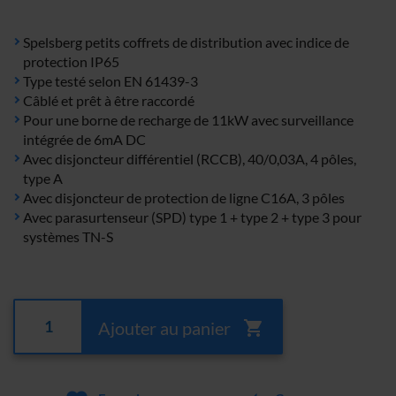
Spelsberg petits coffrets de distribution avec indice de
protection IP65
Type testé selon EN 61439-3
Câblé et prêt à être raccordé
Pour une borne de recharge de 11kW avec surveillance
intégrée de 6mA DC
Avec disjoncteur différentiel (RCCB), 40/0,03A, 4 pôles,
type A
Avec disjoncteur de protection de ligne C16A, 3 pôles
Avec parasurtenseur (SPD) type 1 + type 2 + type 3 pour
systèmes TN-S
Ajouter au panier