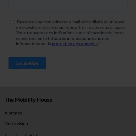
weiteren Daten zusammen, die du ihnen bereitgestellt
hast oder die sie im Rahmen deiner Nutzung der Dienste
gesammelt haben. Weitere Informationen findest du in
unserer
Datenschutzerklärung
und unserem
Impressum
.
The Mobility House
A propos
Notre vision