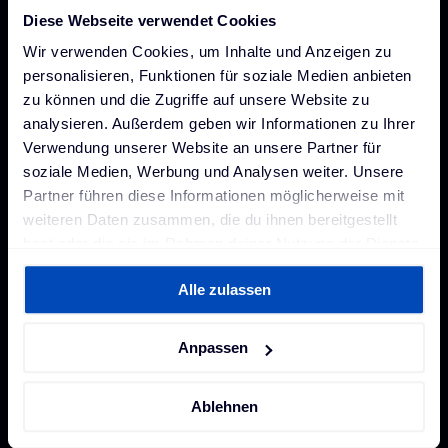
Newsroom
ChargePilot® partner program
Charge point operators
Newsroom
Diese Webseite verwendet Cookies
Corporate fleets
References
References
Wir verwenden Cookies, um Inhalte und Anzeigen zu
Investor Relations
personalisieren, Funktionen für soziale Medien anbieten
Investor relations
zu können und die Zugriffe auf unsere Website zu
analysieren. Außerdem geben wir Informationen zu Ihrer
Contact
The Mobility House
Verwendung unserer Website an unsere Partner für
Energy
soziale Medien, Werbung und Analysen weiter. Unsere
Partner führen diese Informationen möglicherweise mit
weiteren Daten zusammen, die du ihnen bereitgestellt
hast oder die sie im Rahmen deiner Nutzung der Dienste
Stay connected
gesammelt haben. Weitere Informationen findest du in
Alle zulassen
unserer
Datenschutzerklärung
und unserem
Impressum
.
Anpassen
Ablehnen
EN
(
English
)