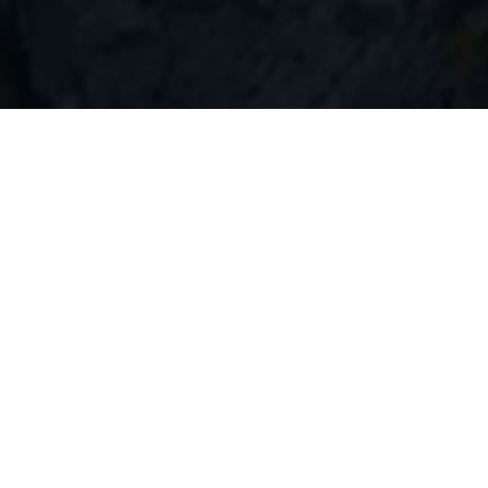
EN
(
English
)