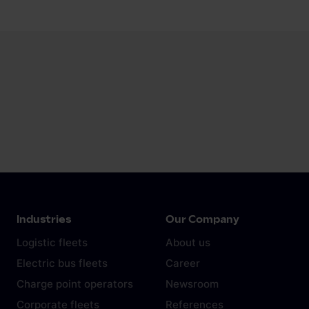
Industries
Our Company
Logistic fleets
About us
Electric bus fleets
Career
Charge point operators
Newsroom
Corporate fleets
References