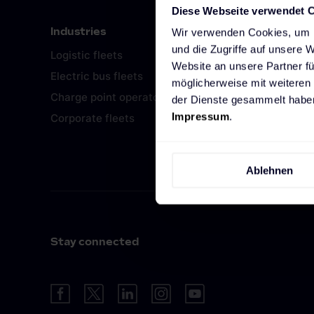
Diese Webseite verwendet 
Industries
Our Co
Wir verwenden Cookies, um I
und die Zugriffe auf unsere 
Logistic fleets
About us
Website an unsere Partner fü
Electric bus fleets
Career
möglicherweise mit weiteren
Charge point operators
Newsro
der Dienste gesammelt haben
Impressum
.
Corporate fleets
Referen
Investor 
Ablehnen
Stay connected